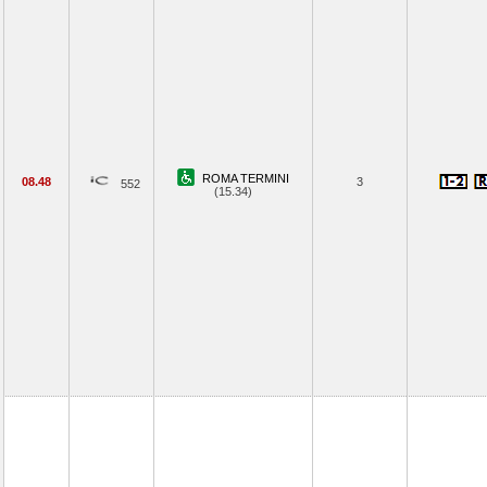
ROMA TERMINI
08.48
3
552
(15.34)