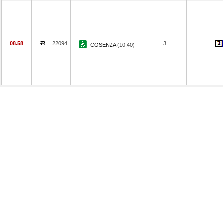
08.58
22094
3
COSENZA
(10.40)