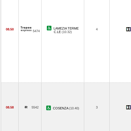
LAMEZIA TERME
08.50
4
5474
C.LE
(10.32)
08.58
5542
3
COSENZA
(10.40)