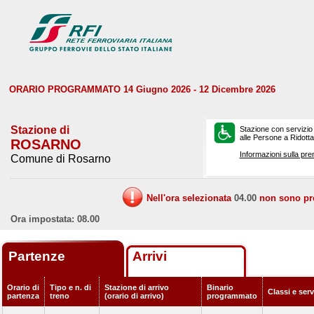
ORARIO PROGRAMMATO 14 Giugno 2026 - 12 Dicembre 2026
Stazione di
Stazione con servizio
alle Persone a Ridotta 
ROSARNO
Informazioni sulla pre
Comune di Rosarno
Nell'ora selezionata
04.00
non sono prev
Ora impostata: 08.00
Partenze
Arrivi
Orario di
Tipo e n. di
Stazione di arrivo
Binario
Classi e ser
partenza
treno
(orario di arrivo)
programmato