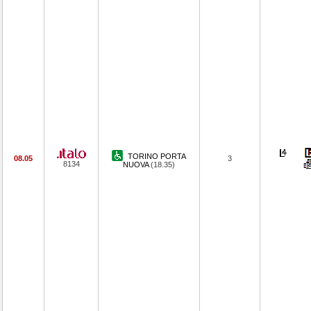
TORINO PORTA
08.05
3
8134
NUOVA
(18.35)