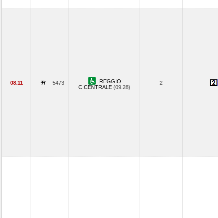
REGGIO
08.11
5473
2
C.CENTRALE
(09.28)