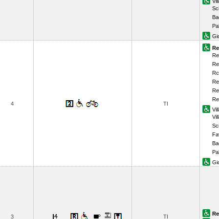
Vi
Sci
Ba
Pa
Gi
Re
Re
Re
Rc
Re
Re
Re
4
TI
Vi
Vil
Sci
Fa
Ba
Pa
Gi
Re
3
TI