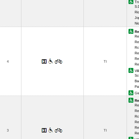
Tr
S.
Ri
Jo
Ni
Re
Re
Re
Rc
Re
Re
4
TI
Re
Vi
Sci
Ba
Pa
Gi
Re
Re
Re
Rc
Re
Re
3
TI
Re