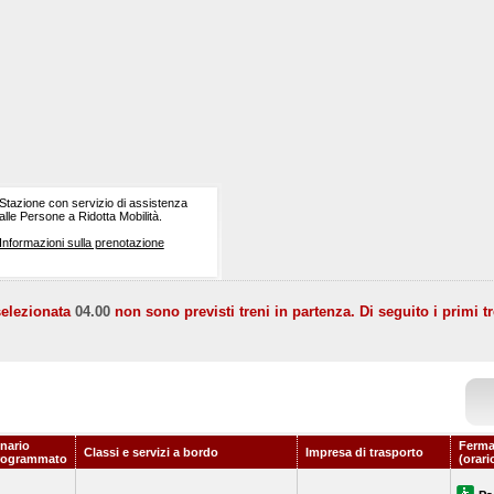
Stazione con servizio di assistenza
alle Persone a Ridotta Mobilità.
Informazioni sulla prenotazione
selezionata
04.00
non sono previsti treni in partenza. Di seguito i primi tr
nario
Ferma
Classi e servizi a bordo
Impresa di trasporto
rogrammato
(orari