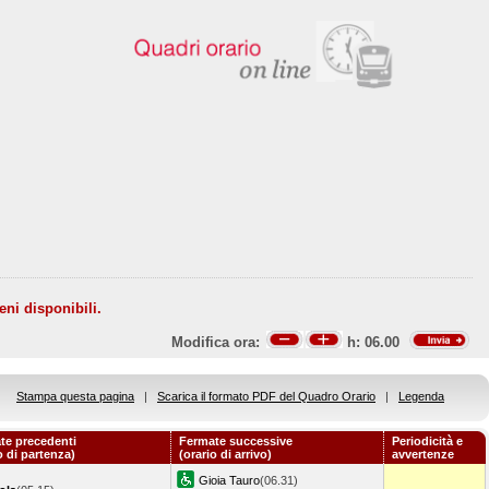
eni disponibili.
Modifica ora:
h:
06.00
Stampa questa pagina
|
Scarica il formato PDF del Quadro Orario
|
Legenda
te precedenti
Fermate successive
Periodicità e
o di partenza)
(orario di arrivo)
avvertenze
Gioia Tauro
(06.31)