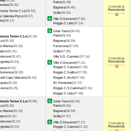
ola
(05.15)
Palmi
(06.38)
antea
(05.32)
Controlla la
Bagnara
(06.46)
Periodicità
mezia Terme C.Le
(05.52)
Scilla
(06.53)
bo Valentia-Pizzo
(06.07)
Villa S.Giovanni
(07.02)
eto
(06.17)
Reggio C.Lido
(07.14)
Gioia Tauro
(06.43)
Palmi
(06.50)
mezia Terme C.Le
(05.10)
zzo
(05.29)
Bagnara
(06.59)
bo Marina
(05.33)
Favazzina
(07.04)
atico
(05.41)
Scilla
(07.09)
mbrone
(05.47)
Villa S.G.-Cannitel.
(07.14)
Controlla la
Periodicità
rghelia
(05.53)
Villa S.Giovanni
(07.21)
Reggio C.Catona
(07.26)
opea
(06.01)
Domenica
(06.05)
Reggio C.Gallico
(07.30)
cadi-Capo Vaticano
(06.10)
Reggio C.Archi
(07.34)
ppolo
(06.19)
Rc Pentimele
(07.37)
cotera
(06.25)
Reggio C.S.Caterina
(07.41)
Reggio C.Lido
(07.45)
mezia Terme C.Le
(05.08)
Gioia Tauro
(06.43)
zzo
(05.28)
Palmi
(06.50)
bo Marina
(05.33)
Bagnara
(06.59)
atico
(05.41)
Scilla
(07.07)
mbrone
(05.47)
Villa S.Giovanni
(07.17)
Controlla la
Periodicità
rghelia
(05.53)
Reggio C.Catona
(07.22)