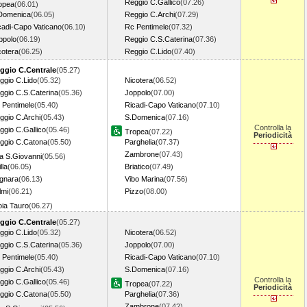
Reggio C.Gallico
(07.26)
opea
(06.01)
Domenica
(06.05)
Reggio C.Archi
(07.29)
cadi-Capo Vaticano
(06.10)
Rc Pentimele
(07.32)
ppolo
(06.19)
Reggio C.S.Caterina
(07.36)
cotera
(06.25)
Reggio C.Lido
(07.40)
ggio C.Centrale
(05.27)
ggio C.Lido
(05.32)
Nicotera
(06.52)
ggio C.S.Caterina
(05.36)
Joppolo
(07.00)
 Pentimele
(05.40)
Ricadi-Capo Vaticano
(07.10)
ggio C.Archi
(05.43)
S.Domenica
(07.16)
Controlla la
ggio C.Gallico
(05.46)
Tropea
(07.22)
Periodicità
ggio C.Catona
(05.50)
Parghelia
(07.37)
Zambrone
(07.43)
lla S.Giovanni
(05.56)
lla
(06.05)
Briatico
(07.49)
gnara
(06.13)
Vibo Marina
(07.56)
lmi
(06.21)
Pizzo
(08.00)
oia Tauro
(06.27)
ggio C.Centrale
(05.27)
ggio C.Lido
(05.32)
Nicotera
(06.52)
ggio C.S.Caterina
(05.36)
Joppolo
(07.00)
 Pentimele
(05.40)
Ricadi-Capo Vaticano
(07.10)
ggio C.Archi
(05.43)
S.Domenica
(07.16)
Controlla la
ggio C.Gallico
(05.46)
Tropea
(07.22)
Periodicità
ggio C.Catona
(05.50)
Parghelia
(07.36)
Zambrone
(07.42)