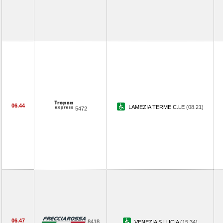
06.44
LAMEZIA TERME C.LE
(08.21)
5472
06.47
8418
VENEZIA S.LUCIA
(15.34)