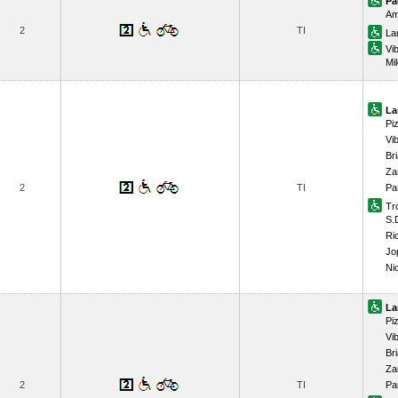
Pa
Am
2
TI
La
Vi
Mil
La
Pi
Vi
Bri
Za
2
TI
Pa
Tr
S.
Ri
Jo
Ni
La
Pi
Vi
Bri
Za
2
TI
Pa