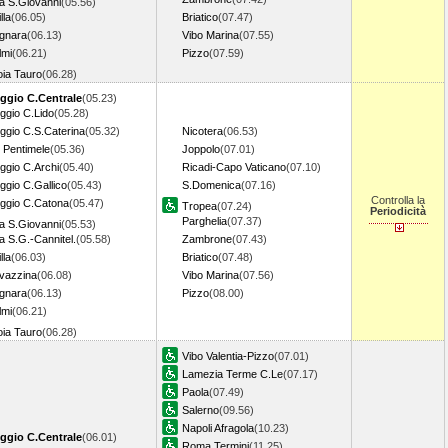
lla S.Giovanni
(05.56)
lla
(06.05)
Briatico
(07.47)
gnara
(06.13)
Vibo Marina
(07.55)
lmi
(06.21)
Pizzo
(07.59)
oia Tauro
(06.28)
ggio C.Centrale
(05.23)
ggio C.Lido
(05.28)
ggio C.S.Caterina
(05.32)
Nicotera
(06.53)
 Pentimele
(05.36)
Joppolo
(07.01)
ggio C.Archi
(05.40)
Ricadi-Capo Vaticano
(07.10)
ggio C.Gallico
(05.43)
S.Domenica
(07.16)
Controlla la
ggio C.Catona
(05.47)
Tropea
(07.24)
Periodicità
Parghelia
(07.37)
lla S.Giovanni
(05.53)
la S.G.-Cannitel.
(05.58)
Zambrone
(07.43)
lla
(06.03)
Briatico
(07.48)
vazzina
(06.08)
Vibo Marina
(07.56)
gnara
(06.13)
Pizzo
(08.00)
lmi
(06.21)
oia Tauro
(06.28)
Vibo Valentia-Pizzo
(07.01)
Lamezia Terme C.Le
(07.17)
Paola
(07.49)
Salerno
(09.56)
Napoli Afragola
(10.23)
ggio C.Centrale
(06.01)
Roma Termini
(11.25)