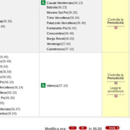
Casale Monferrato
(06.13)
Balzola
(06.23)
Morano Sul Po
(06.28)
Trino Vercellese
(06.34)
Controlla la
ia
(05.35)
Periodicità
Palazzolo Vercellese
(06.38)
5.49)
Fontanetto Po
(06.42)
Crescentino
(06.48)
Borgo Revel
(06.59)
Verolengo
(07.04)
Castelrosso
(07.10)
05.45)
o
(05.49)
05.54)
l
(05.59)
Controlla la
o
(06.05)
Periodicità
 Po
(06.10)
Valenza
(07.10)
ercellese
(06.14)
Leggi le
avvertenze
llese
(06.19)
 Po
(06.30)
35)
ferrato
(06.47)
rtino
(06.54)
Modifica ora:
h:
06.00