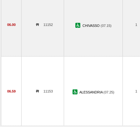
06.00
11152
1
CHIVASSO
(07.15)
06.59
11153
1
ALESSANDRIA
(07.25)