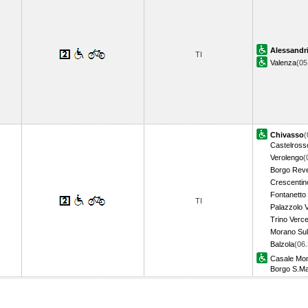
Alessandr
TI
Valenza
(0
Chivasso
(
Castelross
Verolengo
(
Borgo Reve
Crescentin
Fontanetto
TI
Palazzolo V
Trino Verce
Morano Sul
Balzola
(06.
Casale Mon
Borgo S.Ma