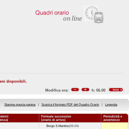
eni disponibili.
Modifica ora:
h:
06.00
Stampa questa pagina
|
Scarica il formato PDF del Quadro Orario
|
Legenda
edenti
Fermate successive
Periodicità e
tenza)
(orario di arrivo)
avvertenze
Borgo S.Martino
(06.04)