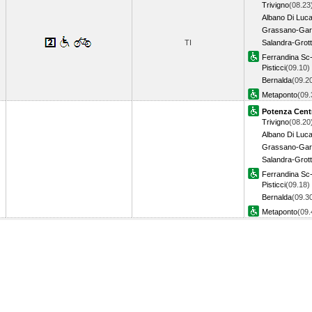
Trivigno
(08.23
Albano Di Luca
Grassano-Gar
TI
Salandra-Grott
Ferrandina Sc
Pisticci
(09.10)
Bernalda
(09.2
Metaponto
(09
Potenza Cent
Trivigno
(08.20
Albano Di Luca
Grassano-Gar
Salandra-Grott
Ferrandina Sc
Pisticci
(09.18)
Bernalda
(09.3
Metaponto
(09