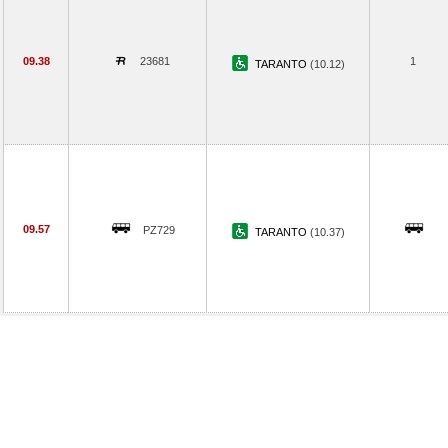
09.38
23681
1
TARANTO
(10.12)
09.57
PZ729
TARANTO
(10.37)