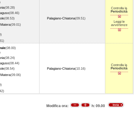
)
nia
(08.28)
Controlla la
Periodicità
aguso
(08.46)
ole
(08.53)
Palagiano-Chiatona
(09.51)
Leggi le
-Matera
(09.01)
avvertenze
0)
.31)
rale
(08.00)
)
nia
(08.24)
aguso
(08.44)
Controlla la
Periodicità
ole
(08.54)
Palagiano-Chiatona
(10.16)
-Matera
(09.06)
0)
.42)
Modifica ora:
h:
09.00