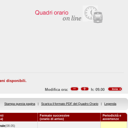
eni disponibili.
Modifica ora:
h:
09.00
Stampa questa pagina
|
Scarica il formato PDF del Quadro Orario
|
Legenda
nti
Fermate successive
Periodicità e
za)
(orario di arrivo)
avvertenze
rale
(08.05)