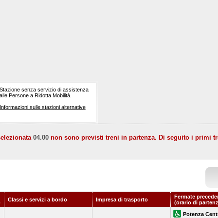
Stazione senza servizio di assistenza
alle Persone a Ridotta Mobilità.
Informazioni sulle stazioni alternative
selezionata
04.00
non sono previsti treni in partenza. Di seguito i primi tr
Fermate precede
Classi e servizi a bordo
Impresa di trasporto
o
(orario di parten
Potenza Cent