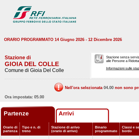
ORARIO PROGRAMMATO 14 Giugno 2026 - 12 Dicembre 2026
Stazione di
Stazione senza serviz
alle Persone a Ridotta 
GIOIA DEL COLLE
Informazioni sulle staz
Comune di Gioia Del Colle
Nell'ora selezionata
04.00
non sono prev
Ora impostata: 05.00
Partenze
Arrivi
Orario di
Tipo e n. di
Stazione di arrivo
Binario
Classi e se
partenza
treno
(orario di arrivo)
programmato
bordo