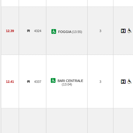
12.39
4324
3
FOGGIA
(13.55)
BARI CENTRALE
12.41
4337
3
(13.04)