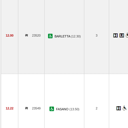
12.00
23520
3
BARLETTA
(12.30)
12.22
23549
2
FASANO
(13.50)