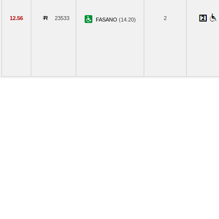
12.56
23533
2
FASANO
(14.20)