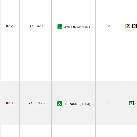
07.29
4206
2
ANCONA
(09.07)
07.30
19652
1
TERAMO
(08.04)