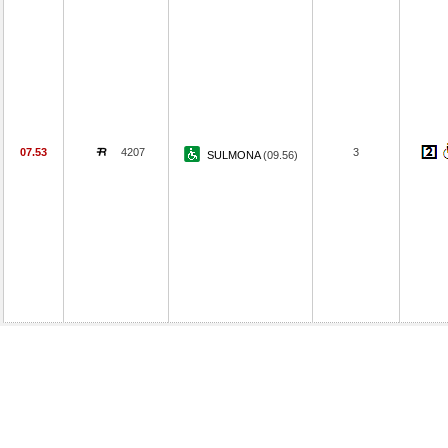
07.53
4207
3
SULMONA
(09.56)