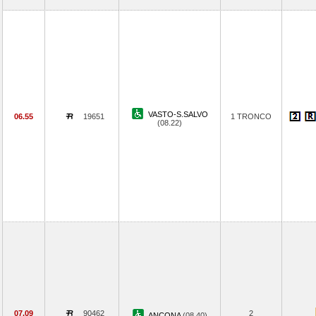
VASTO-S.SALVO
06.55
19651
1 TRONCO
(08.22)
07.09
90462
2
ANCONA
(08.40)