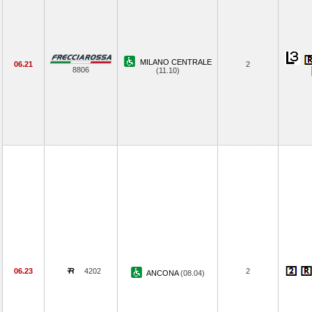
MILANO CENTRALE
06.21
2
8806
(11.10)
06.23
4202
2
ANCONA
(08.04)