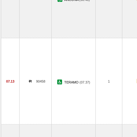
07.13
90458
1
TERAMO
(07.37)