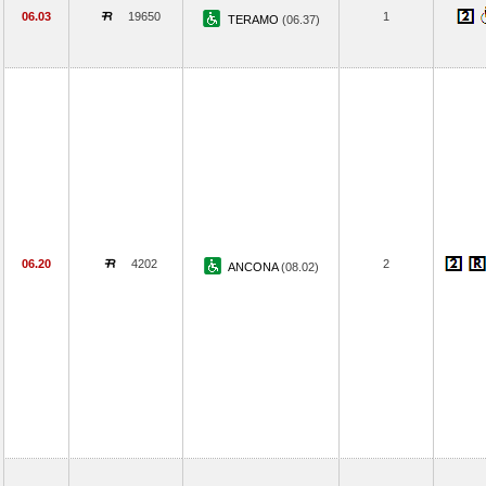
06.03
19650
1
TERAMO
(06.37)
06.20
4202
2
ANCONA
(08.02)