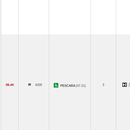
06.44
4205
3
PESCARA
(07.21)