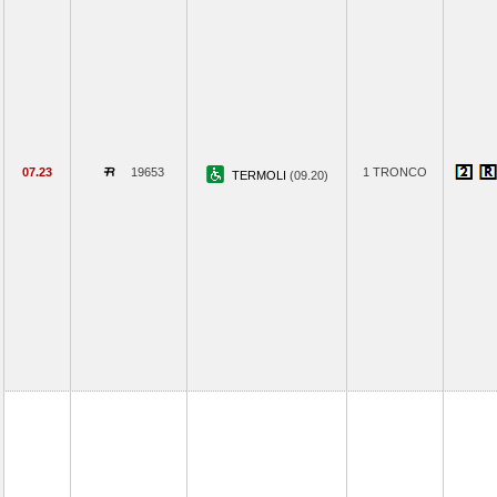
07.23
19653
1 TRONCO
TERMOLI
(09.20)