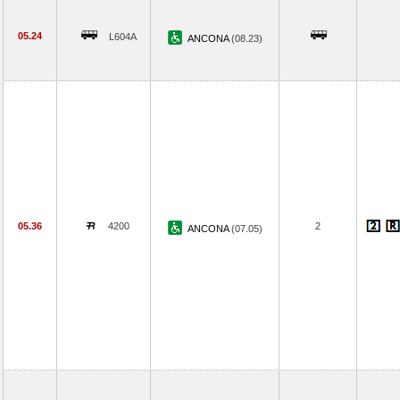
05.24
L604A
ANCONA
(08.23)
05.36
4200
2
ANCONA
(07.05)