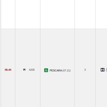
06.44
4205
3
PESCARA
(07.21)