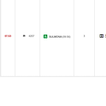
07.53
4207
3
SULMONA
(09.56)