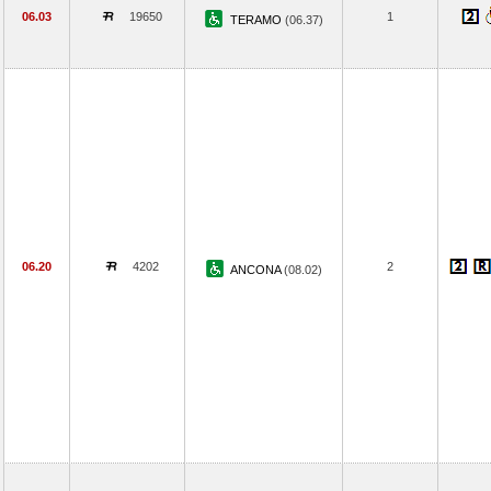
06.03
19650
1
TERAMO
(06.37)
06.20
4202
2
ANCONA
(08.02)