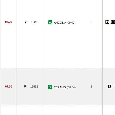
07.29
4206
2
ANCONA
(09.07)
07.30
19652
1
TERAMO
(08.04)