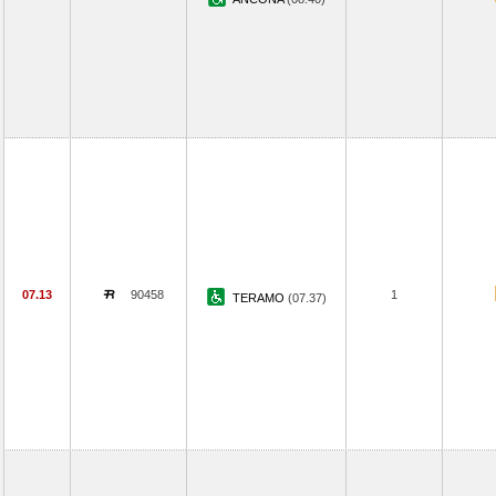
07.13
90458
1
TERAMO
(07.37)