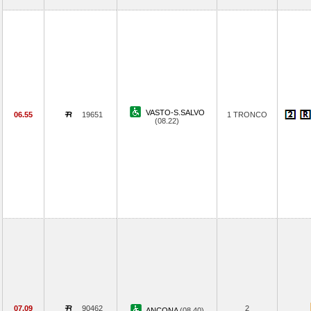
VASTO-S.SALVO
06.55
19651
1 TRONCO
(08.22)
07.09
90462
2
ANCONA
(08.40)