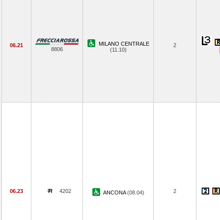
MILANO CENTRALE
06.21
2
8806
(11.10)
06.23
4202
2
ANCONA
(08.04)