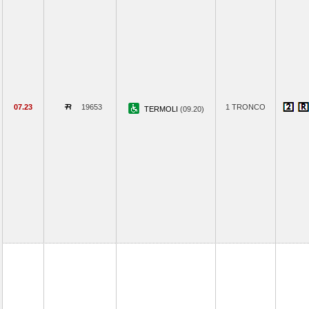
07.23
19653
1 TRONCO
TERMOLI
(09.20)