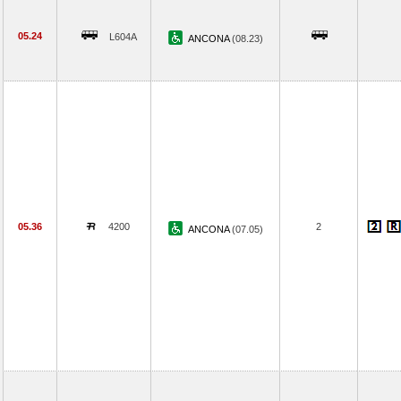
05.24
L604A
ANCONA
(08.23)
05.36
4200
2
ANCONA
(07.05)