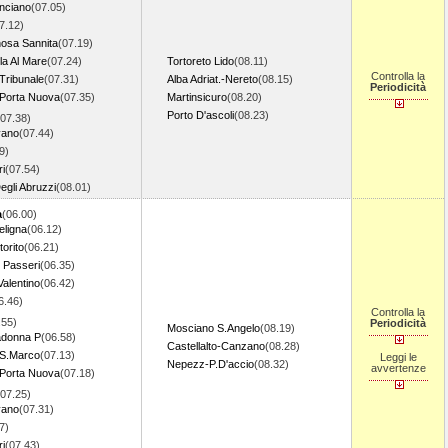
anciano
(07.05)
7.12)
nosa Sannita
(07.19)
la Al Mare
(07.24)
Tortoreto Lido
(08.11)
Controlla la
Tribunale
(07.31)
Alba Adriat.-Nereto
(08.15)
Periodicità
Porta Nuova
(07.35)
Martinsicuro
(08.20)
Porto D'ascoli
(08.23)
(07.38)
vano
(07.44)
9)
ri
(07.54)
egli Abruzzi
(08.01)
a
(06.00)
eligna
(06.12)
torito
(06.21)
 Passeri
(06.35)
alentino
(06.42)
6.46)
Controlla la
.55)
Periodicità
Mosciano S.Angelo
(08.19)
adonna P
(06.58)
Castellalto-Canzano
(08.28)
 S.Marco
(07.13)
Leggi le
Nepezz-P.D'accio
(08.32)
avvertenze
Porta Nuova
(07.18)
(07.25)
vano
(07.31)
7)
ri
(07.43)