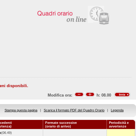
eni disponibili.
Modifica ora:
h:
08.00
Stampa questa pagina
|
Scarica il formato PDF del Quadro Orario
|
Legenda
cedenti
Fermate successive
Periodicità e
artenza)
(orario di arrivo)
avvertenze
o
(06.49)