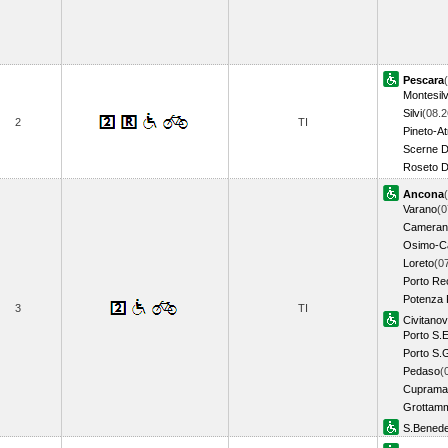
Pescara
Montesil
Silvi
(08.2
2
TI
Pineto-At
Scerne D
Roseto D
Ancona
Varano
(0
Cameran
Osimo-Ca
Loreto
(0
Porto Re
Potenza 
3
TI
Civitano
Porto S.E
Porto S.G
Pedaso
(
Cupramar
Grottam
S.Benedet