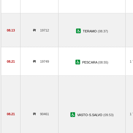
08.13
19712
TERAMO
(08.37)
08.21
19749
1
PESCARA
(08.55)
08.21
90461
1
VASTO-S.SALVO
(09.53)