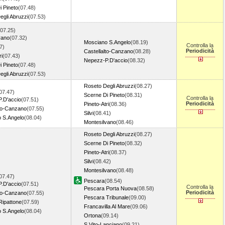
i Pineto
(07.48)
egli Abruzzi
(07.53)
(07.25)
vano
(07.32)
Mosciano S.Angelo
(08.19)
Controlla la
7)
Periodicità
Castellalto-Canzano
(08.28)
ri
(07.43)
Nepezz-P.D'accio
(08.32)
i Pineto
(07.48)
egli Abruzzi
(07.53)
Roseto Degli Abruzzi
(08.27)
07.47)
Scerne Di Pineto
(08.31)
Controlla la
.D'accio
(07.51)
Periodicità
Pineto-Atri
(08.36)
lto-Canzano
(07.55)
Silvi
(08.41)
 S.Angelo
(08.04)
Montesilvano
(08.46)
Roseto Degli Abruzzi
(08.27)
Scerne Di Pineto
(08.32)
Pineto-Atri
(08.37)
Silvi
(08.42)
Montesilvano
(08.48)
07.47)
Pescara
(08.54)
.D'accio
(07.51)
Controlla la
Pescara Porta Nuova
(08.58)
Periodicità
lto-Canzano
(07.55)
Pescara Tribunale
(09.00)
Ripattone
(07.59)
Francavilla Al Mare
(09.06)
 S.Angelo
(08.04)
Ortona
(09.14)
S.Vito-Lanciano
(09.21)