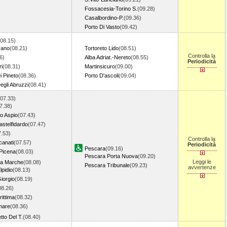
Fossacesia-Torino S.
(09.28)
Casalbordino-P.
(09.36)
Porto Di Vasto
(09.42)
(08.15)
vano
(08.21)
Tortoreto Lido
(08.51)
Controlla la
6)
Alba Adriat.-Nereto
(08.55)
Periodicità
ri
(08.31)
Martinsicuro
(09.00)
i Pineto
(08.36)
Porto D'ascoli
(09.04)
egli Abruzzi
(08.41)
(07.33)
7.38)
o Aspio
(07.43)
stelfidardo
(07.47)
7.53)
Controlla la
canati
(07.57)
Periodicità
Pescara
(09.16)
Picena
(08.03)
Pescara Porta Nuova
(09.20)
Leggi le
va Marche
(08.08)
Pescara Tribunale
(09.23)
avvertenze
lpidio
(08.13)
iorgio
(08.19)
08.26)
ittima
(08.32)
mare
(08.36)
to Del T.
(08.40)