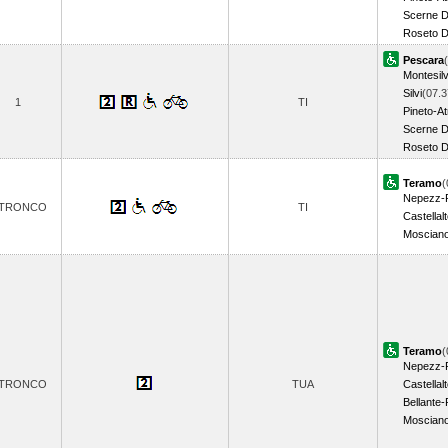
Scerne D
Roseto D
Pescara
Montesil
Silvi
(07.3
1
TI
Pineto-At
Scerne D
Roseto D
Teramo
(
Nepezz-P
 TRONCO
TI
Castella
Mosciano
Teramo
(
Nepezz-P
 TRONCO
TUA
Castella
Bellante-
Mosciano