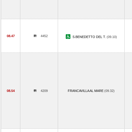
08.47
4452
S.BENEDETTO DEL T.
(09.10)
08.54
4209
FRANCAVILLA AL MARE
(09.32)