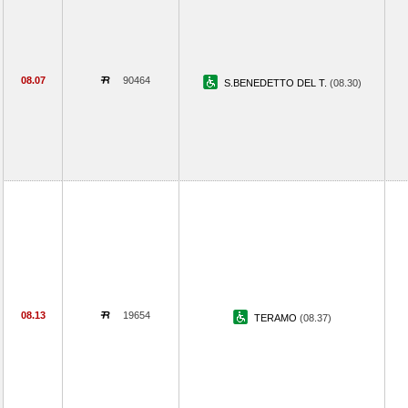
08.07
90464
S.BENEDETTO DEL T.
(08.30)
08.13
19654
TERAMO
(08.37)