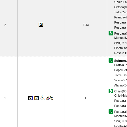
S.Vito-L
Ortona
(0
Tollo-Ca
Francavil
Pescara 
2
TUA
Pescara 
Pescara
Montesil
Silvi
(07.4
Pineto-At
Roseto D
Sulmon
Pratola P
Popoli-Vit
Torre Dei
Scafa-S.V
Alanno
(0
Chieti
(06
Chieti-M
1
TI
Pescara
Pescara 
Pescara
Montesil
Silvi
(07.3
Pineto-At