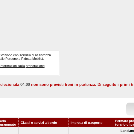
Stazione con servizio di assistenza
alle Persone a Ridotta Mobilità.
Informazioni sulla prenotazione
selezionata
04.00
non sono previsti treni in partenza. Di seguito i primi tr
ario
Fermate pre
Classi e servizi a bordo
Impresa di trasporto
ogrammato
(orario di p
Lancian