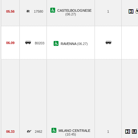
CASTELBOLOGNESE
05.56
17580
1
(06.27)
06.09
B0203
RAVENNA
(06.27)
MILANO CENTRALE
06.33
2462
1
(10.45)