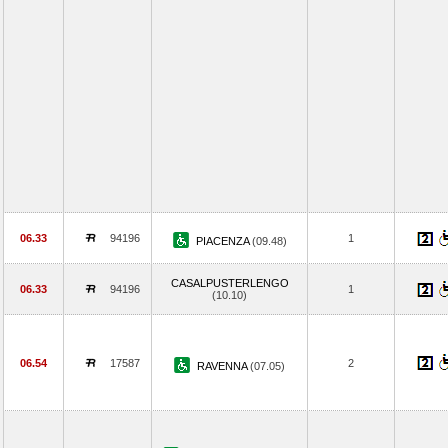
06.33
94196
1
PIACENZA
(09.48)
CASALPUSTERLENGO
06.33
94196
1
(10.10)
06.54
17587
2
RAVENNA
(07.05)