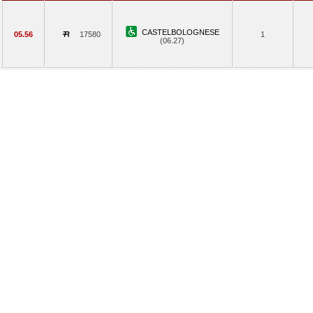
CASTELBOLOGNESE
05.56
17580
1
(06.27)