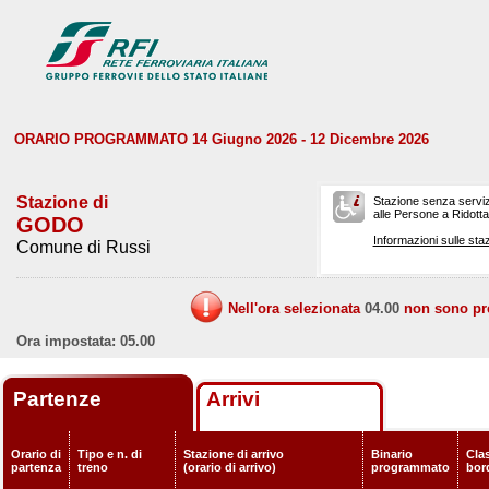
ORARIO PROGRAMMATO 14 Giugno 2026 - 12 Dicembre 2026
Stazione di
Stazione senza serviz
alle Persone a Ridotta 
GODO
Informazioni sulle staz
Comune di Russi
Nell'ora selezionata
04.00
non sono prev
Ora impostata: 05.00
Partenze
Arrivi
Orario di
Tipo e n. di
Stazione di arrivo
Binario
Clas
partenza
treno
(orario di arrivo)
programmato
bor