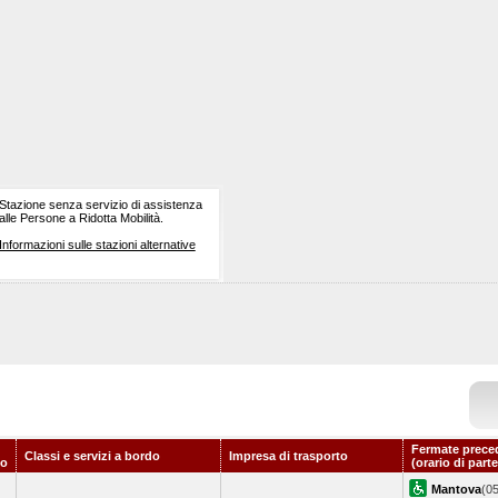
Stazione senza servizio di assistenza
alle Persone a Ridotta Mobilità.
Informazioni sulle stazioni alternative
Fermate prece
Classi e servizi a bordo
Impresa di trasporto
to
(orario di part
Mantova
(05