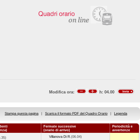
Modifica ora:
h:
04.00
Stampa questa pagina
|
Scarica il formato PDF del Quadro Orario
|
Legenda
denti
Fermate successive
Periodicità e
enza)
(orario di arrivo)
avvertenze
Villanova Di R.
(06.04)
.35)