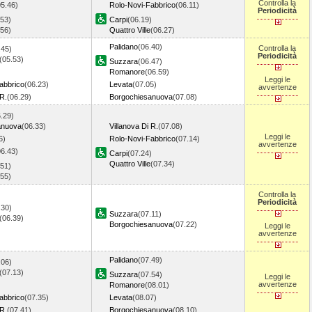
Controlla la
05.46)
Rolo-Novi-Fabbrico
(06.11)
Periodicità
.53)
Carpi
(06.19)
.56)
Quattro Ville
(06.27)
Palidano
(06.40)
Controlla la
.45)
Periodicità
(05.53)
Suzzara
(06.47)
Romanore
(06.59)
)
Leggi le
abbrico
(06.23)
Levata
(07.05)
avvertenze
 R.
(06.29)
Borgochiesanuova
(07.08)
.29)
anuova
(06.33)
Villanova Di R.
(07.08)
Leggi le
6)
Rolo-Novi-Fabbrico
(07.14)
avvertenze
06.43)
Carpi
(07.24)
Quattro Ville
(07.34)
.51)
.55)
Controlla la
Periodicità
.30)
Suzzara
(07.11)
(06.39)
Borgochiesanuova
(07.22)
Leggi le
9)
avvertenze
Palidano
(07.49)
.06)
(07.13)
Suzzara
(07.54)
Leggi le
avvertenze
Romanore
(08.01)
)
abbrico
(07.35)
Levata
(08.07)
 R.
(07.41)
Borgochiesanuova
(08.10)