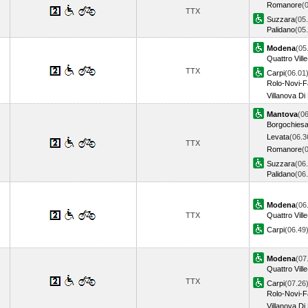
Romanore
(
TTX
Suzzara
(05
Palidano
(05
Modena
(05
Quattro Ville
TTX
Carpi
(06.01
Rolo-Novi-F
Villanova Di
Mantova
(06
Borgochies
Levata
(06.3
TTX
Romanore
(
Suzzara
(06
Palidano
(06
Modena
(06
TTX
Quattro Ville
Carpi
(06.4
Modena
(07
Quattro Ville
TTX
Carpi
(07.26
Rolo-Novi-F
Villanova Di