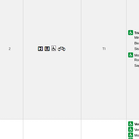
Tr
Mi
Biv
2
TI
Sis
Mo
Ro
Sa
Ve
Ve
Mo