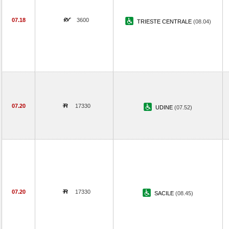
07.18
3600
TRIESTE CENTRALE
(08.04)
07.20
17330
UDINE
(07.52)
07.20
17330
SACILE
(08.45)