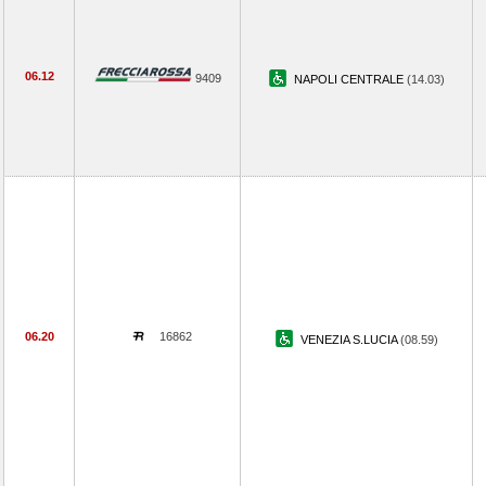
06.12
9409
NAPOLI CENTRALE
(14.03)
06.20
16862
VENEZIA S.LUCIA
(08.59)