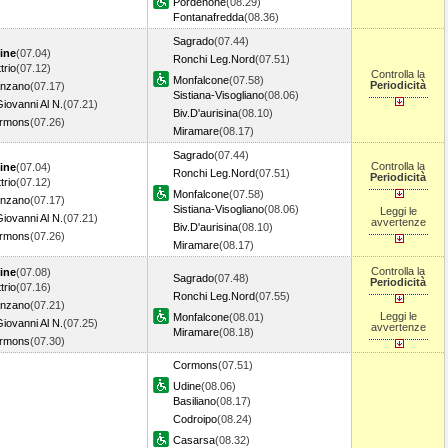
Pordenone
(08.29)
Fontanafredda
(08.36)
Sagrado
(07.44)
ine
(07.04)
Ronchi Leg.Nord
(07.51)
trio
(07.12)
Controlla la
Monfalcone
(07.58)
Periodicità
nzano
(07.17)
Sistiana-Visogliano
(08.06)
iovanni Al N.
(07.21)
Biv.D'aurisina
(08.10)
rmons
(07.26)
Miramare
(08.17)
Sagrado
(07.44)
Controlla la
ine
(07.04)
Ronchi Leg.Nord
(07.51)
Periodicità
trio
(07.12)
Monfalcone
(07.58)
nzano
(07.17)
Sistiana-Visogliano
(08.06)
Leggi le
iovanni Al N.
(07.21)
avvertenze
Biv.D'aurisina
(08.10)
rmons
(07.26)
Miramare
(08.17)
Controlla la
ine
(07.08)
Sagrado
(07.48)
Periodicità
trio
(07.16)
Ronchi Leg.Nord
(07.55)
nzano
(07.21)
Leggi le
Monfalcone
(08.01)
iovanni Al N.
(07.25)
avvertenze
Miramare
(08.18)
rmons
(07.30)
Cormons
(07.51)
Udine
(08.06)
Basiliano
(08.17)
Codroipo
(08.24)
Casarsa
(08.32)