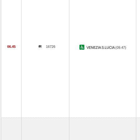
06.45
16726
VENEZIA S.LUCIA
(09.47)