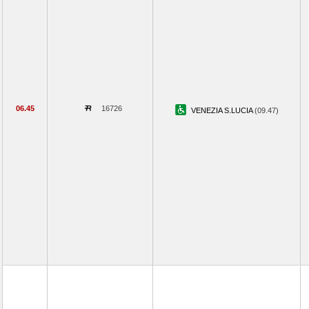
06.45
16726
VENEZIA S.LUCIA
(09.47)