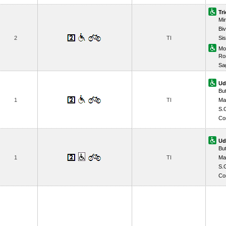
Tr
Mi
Biv
2
TI
Sis
Mo
Ro
Sa
Ud
But
1
TI
Ma
S.G
Co
Ud
But
1
TI
Ma
S.G
Co