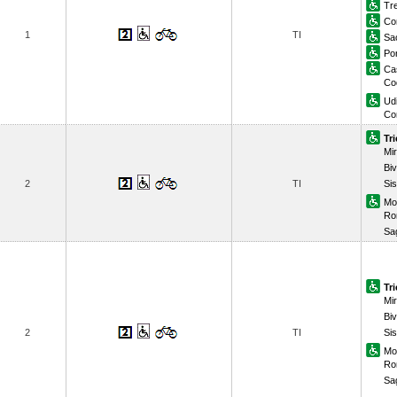
Tr
Co
1
TI
Sac
Po
Ca
Co
Ud
Co
Tr
Mi
Biv
2
TI
Sis
Mo
Ro
Sa
Tr
Mi
Biv
2
TI
Sis
Mo
Ro
Sa