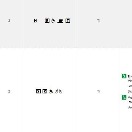
3
TI
Tr
Mi
Biv
2
TI
Sis
Mo
Ro
Sa