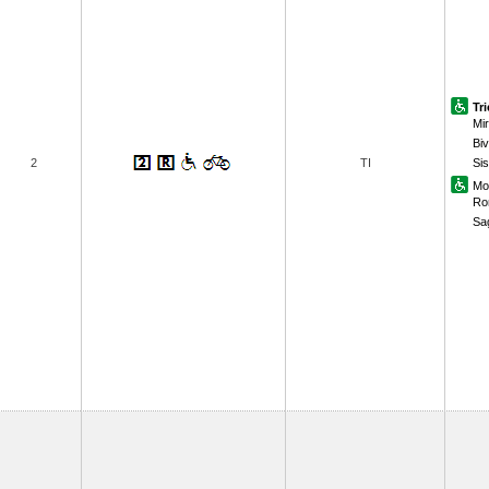
Tr
Mi
Biv
2
TI
Sis
Mo
Ro
Sa