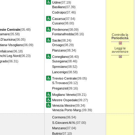
Udine
(07.19)
Basiliano
(07.39)
Codroipo
(07.46)
Casarsa
(07.54)
Cusano
(08.00)
ieste Centrale
(05.48)
Pordenone
(08.09)
ramare
(05.58)
Fontanafredda
(08.16)
Controlla la
Periodicità
.D'aurisina
(06.05)
Sacile
(08.24)
tiana-Visogliano
(06.09)
Orsago
(08.29)
Leggi le
Pianzano
(08.34)
nfalcone
(06.18)
avvertenze
nchi Leg.Nord
(06.23)
Conegliano
(08.40)
grado
(06.31)
Susegana
(08.46)
Spresiano
(08.52)
Lancenigo
(08.58)
Treviso Centrale
(09.05)
S.Trovaso
(09.12)
Preganziol
(09.16)
Mogliano Veneto
(09.21)
Mestre Ospedale
(09.27)
Venezia Mestre
(09.34)
Venezia Porto Marg.
(09.39)
Cormons
(06.54)
S.Giovanni Al N.
(07.00)
Manzano
(07.04)
Buttrio
(07.10)