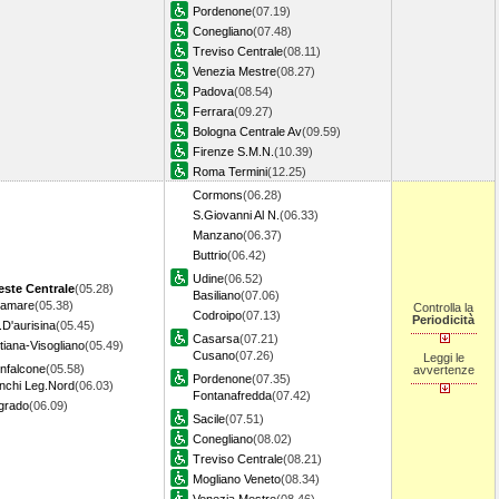
Pordenone
(07.19)
Conegliano
(07.48)
Treviso Centrale
(08.11)
Venezia Mestre
(08.27)
Padova
(08.54)
Ferrara
(09.27)
Bologna Centrale Av
(09.59)
Firenze S.M.N.
(10.39)
Roma Termini
(12.25)
Cormons
(06.28)
S.Giovanni Al N.
(06.33)
Manzano
(06.37)
Buttrio
(06.42)
Udine
(06.52)
ieste Centrale
(05.28)
Basiliano
(07.06)
ramare
(05.38)
Controlla la
Codroipo
(07.13)
Periodicità
.D'aurisina
(05.45)
Casarsa
(07.21)
tiana-Visogliano
(05.49)
Cusano
(07.26)
Leggi le
nfalcone
(05.58)
avvertenze
Pordenone
(07.35)
nchi Leg.Nord
(06.03)
Fontanafredda
(07.42)
grado
(06.09)
Sacile
(07.51)
Conegliano
(08.02)
Treviso Centrale
(08.21)
Mogliano Veneto
(08.34)