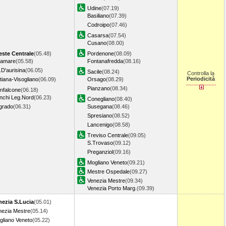
Udine
(07.19)
Basiliano
(07.39)
Codroipo
(07.46)
Casarsa
(07.54)
Cusano
(08.00)
ieste Centrale
(05.48)
Pordenone
(08.09)
ramare
(05.58)
Fontanafredda
(08.16)
.D'aurisina
(06.05)
Sacile
(08.24)
Controlla la
Periodicità
tiana-Visogliano
(06.09)
Orsago
(08.29)
Pianzano
(08.34)
nfalcone
(06.18)
nchi Leg.Nord
(06.23)
Conegliano
(08.40)
grado
(06.31)
Susegana
(08.46)
Spresiano
(08.52)
Lancenigo
(08.58)
Treviso Centrale
(09.05)
S.Trovaso
(09.12)
Preganziol
(09.16)
Mogliano Veneto
(09.21)
Mestre Ospedale
(09.27)
Venezia Mestre
(09.34)
Venezia Porto Marg.
(09.39)
nezia S.Lucia
(05.01)
nezia Mestre
(05.14)
gliano Veneto
(05.22)