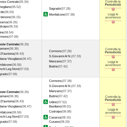
Controlla la
eviso Centrale
(05.34)
Periodicità
negliano
(05.52)
Sagrado
(07.28)
ile
(06.03)
Leggi le
Monfalcone
(07.38)
rdenone
(06.15)
avvertenze
sarsa
(06.26)
droipo
(06.33)
ine
(06.54)
rmons
(07.09)
ieste Centrale
(06.26)
ramare
(06.36)
Controlla la
Cormons
(07.28)
Periodicità
.D'aurisina
(06.43)
S.Giovanni Al N.
(07.33)
tiana-Visogliano
(06.47)
Manzano
(07.37)
Leggi le
nfalcone
(06.56)
avvertenze
Buttrio
(07.42)
nchi Leg.Nord
(07.03)
grado
(07.09)
Cormons
(07.28)
S.Giovanni Al N.
(07.33)
Manzano
(07.37)
ieste Centrale
(06.26)
ramare
(06.36)
Buttrio
(07.42)
Controlla la
Periodicità
.D'aurisina
(06.43)
Udine
(07.52)
tiana-Visogliano
(06.47)
Basiliano
(08.01)
Leggi le
Codroipo
(08.08)
nfalcone
(06.56)
avvertenze
nchi Leg.Nord
(07.03)
Casarsa
(08.15)
grado
(07.09)
Cusano
(08.20)