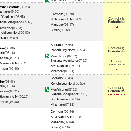
Venezia Mestre
(08.46)
ieste Centrale
(05.28)
ramare
(05.38)
Cormons
(06.28)
.D'aurisina
(05.45)
Controlla la
S.Giovanni Al N.
(06.33)
Periodicità
tiana-Visogliano
(05.49)
Manzano
(06.37)
nfalcone
(05.58)
Buttrio
(06.42)
nchi Leg.Nord
(06.03)
grado
(06.09)
Sagrado
(06.48)
Controlla la
ine
(06.08)
Ronchi Leg.Nord
(06.55)
Periodicità
trio
(06.16)
Monfalcone
(07.02)
nzano
(06.21)
Sistiana-Visogliano
(07.10)
Leggi le
iovanni Al N.
(06.25)
avvertenze
Biv.D'aurisina
(07.14)
rmons
(06.30)
Miramare
(07.21)
Sagrado
(06.48)
ine
(06.08)
Ronchi Leg.Nord
(06.55)
trio
(06.16)
Controlla la
Monfalcone
(07.02)
Periodicità
nzano
(06.21)
Sistiana-Visogliano
(07.10)
iovanni Al N.
(06.25)
Biv.D'aurisina
(07.14)
rmons
(06.30)
Miramare
(07.21)
Cormons
(06.54)
S.Giovanni Al N.
(07.00)
Manzano
(07.04)
Buttrio
(07.10)