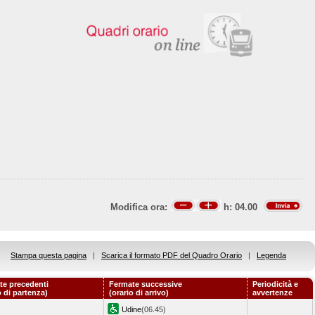
Modifica ora:
h:
04.00
Stampa questa pagina
|
Scarica il formato PDF del Quadro Orario
|
Legenda
te precedenti
Fermate successive
Periodicità e
o di partenza)
(orario di arrivo)
avvertenze
Udine
(06.45)