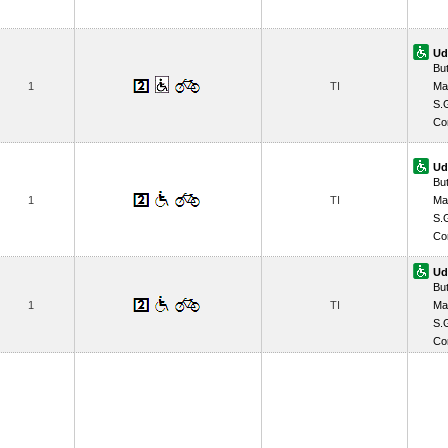
Ud
But
1
TI
Ma
S.G
Co
Ud
But
1
TI
Ma
S.G
Co
Ud
But
1
TI
Ma
S.G
Co