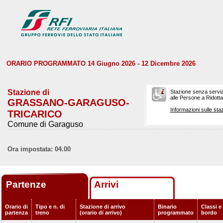
ORARIO PROGRAMMATO 14 Giugno 2026 - 12 Dicembre 2026
Stazione di
Stazione senza serviz
alle Persone a Ridotta 
GRASSANO-GARAGUSO-
Informazioni sulle staz
TRICARICO
Comune di Garaguso
Ora impostata: 04.00
Partenze
Arrivi
Orario di
Tipo e n. di
Stazione di arrivo
Binario
Classi e 
partenza
treno
(orario di arrivo)
programmato
bordo