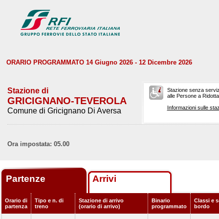
ORARIO PROGRAMMATO 14 Giugno 2026 - 12 Dicembre 2026
Stazione di
Stazione senza serviz
alle Persone a Ridotta 
GRICIGNANO-TEVEROLA
Informazioni sulle staz
Comune di Gricignano Di Aversa
Ora impostata: 05.00
Partenze
Arrivi
Orario di
Tipo e n. di
Stazione di arrivo
Binario
Classi e s
partenza
treno
(orario di arrivo)
programmato
bordo