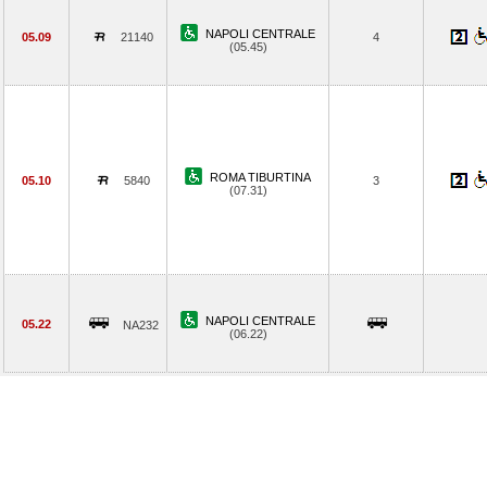
NAPOLI CENTRALE
05.09
21140
4
(05.45)
ROMA TIBURTINA
05.10
5840
3
(07.31)
NAPOLI CENTRALE
05.22
NA232
(06.22)