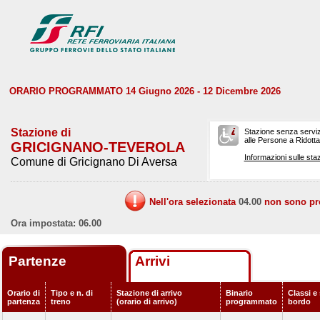
ORARIO PROGRAMMATO 14 Giugno 2026 - 12 Dicembre 2026
Stazione di
Stazione senza serviz
alle Persone a Ridotta 
GRICIGNANO-TEVEROLA
Informazioni sulle staz
Comune di Gricignano Di Aversa
Nell'ora selezionata
04.00
non sono prev
Ora impostata: 06.00
Partenze
Arrivi
Orario di
Tipo e n. di
Stazione di arrivo
Binario
Classi e 
partenza
treno
(orario di arrivo)
programmato
bordo