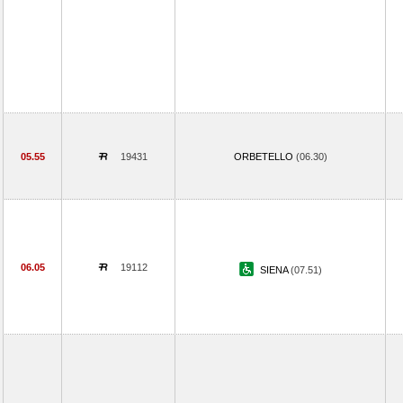
05.55
19431
ORBETELLO
(06.30)
06.05
19112
SIENA
(07.51)