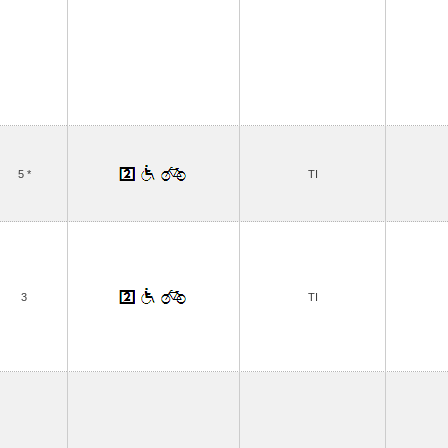
5 *
TI
3
TI