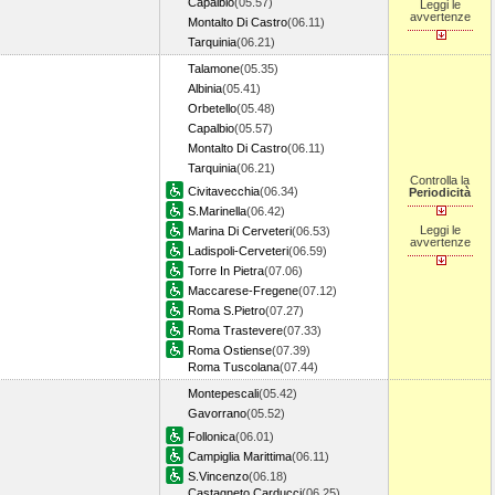
Capalbio
(05.57)
Leggi le
avvertenze
Montalto Di Castro
(06.11)
Tarquinia
(06.21)
Talamone
(05.35)
Albinia
(05.41)
Orbetello
(05.48)
Capalbio
(05.57)
Montalto Di Castro
(06.11)
Tarquinia
(06.21)
Controlla la
Civitavecchia
(06.34)
Periodicità
S.Marinella
(06.42)
Leggi le
Marina Di Cerveteri
(06.53)
avvertenze
Ladispoli-Cerveteri
(06.59)
Torre In Pietra
(07.06)
Maccarese-Fregene
(07.12)
Roma S.Pietro
(07.27)
Roma Trastevere
(07.33)
Roma Ostiense
(07.39)
Roma Tuscolana
(07.44)
Montepescali
(05.42)
Gavorrano
(05.52)
Follonica
(06.01)
Campiglia Marittima
(06.11)
S.Vincenzo
(06.18)
Castagneto Carducci
(06.25)