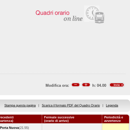
Modifica ora:
h:
04.00
Stampa questa pagina
|
Scarica il formato PDF del Quadro Orario
|
Legenda
recedenti
Fermate successive
Periodicità e
 partenza)
(orario di arrivo)
avvertenze
 Porta Nuova
(21.55)