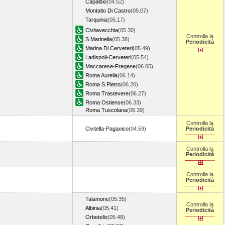
Capalbio
(04.52)
Montalto Di Castro
(05.07)
Tarquinia
(05.17)
Civitavecchia
(05.30)
Controlla la
S.Marinella
(05.38)
Periodicità
Marina Di Cerveteri
(05.49)
Ladispoli-Cerveteri
(05.54)
Maccarese-Fregene
(06.05)
Roma Aurelia
(06.14)
Roma S.Pietro
(06.20)
Roma Trastevere
(06.27)
Roma Ostiense
(06.33)
Roma Tuscolana
(06.39)
Controlla la
Civitella-Paganico
(04.59)
Periodicità
Controlla la
Periodicità
Controlla la
Periodicità
Talamone
(05.35)
Controlla la
Albinia
(05.41)
Periodicità
Orbetello
(05.48)