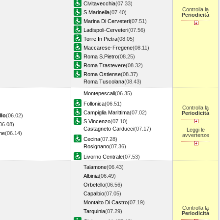
Civitavecchia
(07.33)
Controlla la
S.Marinella
(07.40)
Periodicità
Marina Di Cerveteri
(07.51)
Ladispoli-Cerveteri
(07.56)
Torre In Pietra
(08.05)
Maccarese-Fregene
(08.11)
Roma S.Pietro
(08.25)
Roma Trastevere
(08.32)
Roma Ostiense
(08.37)
Roma Tuscolana
(08.43)
Montepescali
(06.35)
Follonica
(06.51)
Controlla la
Campiglia Marittima
(07.02)
Periodicità
llo
(06.02)
S.Vincenzo
(07.10)
06.08)
Castagneto Carducci
(07.17)
Leggi le
ne
(06.14)
avvertenze
Cecina
(07.28)
Rosignano
(07.36)
Livorno Centrale
(07.53)
Talamone
(06.43)
Albinia
(06.49)
Orbetello
(06.56)
Capalbio
(07.05)
Montalto Di Castro
(07.19)
Controlla la
Tarquinia
(07.29)
Periodicità