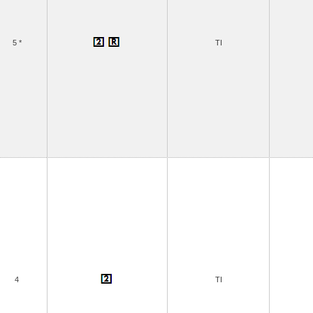
5 *
TI
4
TI