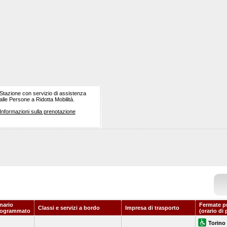
Stazione con servizio di assistenza
alle Persone a Ridotta Mobilità.
Informazioni sulla prenotazione
nario
Fermate p
Classi e servizi a bordo
Impresa di trasporto
rogrammato
(orario di
Torino