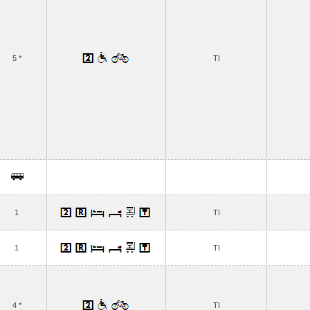
5 *
TI
1
TI
1
TI
4 *
TI