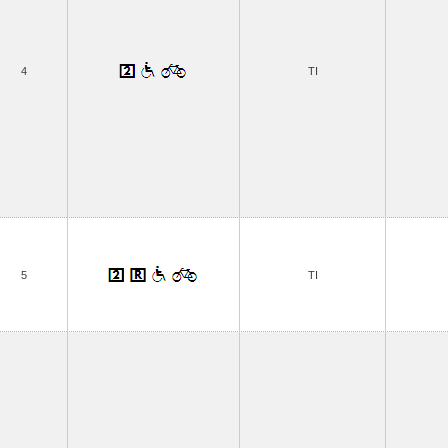
4
TI
5
TI