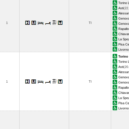
Torino 
Asti
(22
Alessan
Genova
1
TI
Genova
Rapallo
Chiavar
La Spez
Pisa Ce
Livorno
Torino
Torino 
Asti
(20
Alessan
Genova
1
TI
Genova
Rapallo
Chiavar
La Spez
Pisa Ce
Livorno