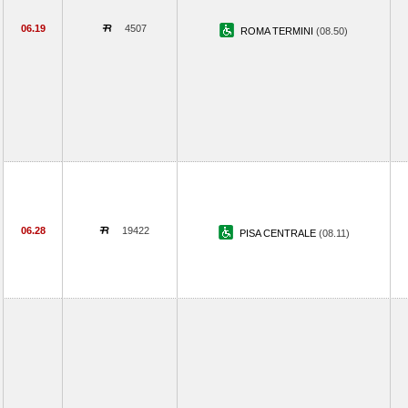
06.19
4507
ROMA TERMINI
(08.50)
06.28
19422
PISA CENTRALE
(08.11)