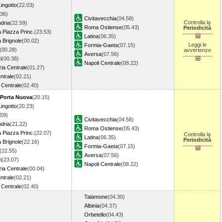
Lingotto
(22.03)
.36)
Civitavecchia
(04.58)
Controlla la
dria
(22.59)
Roma Ostiense
(05.43)
Periodicità
 Piazza Princ.
(23.53)
Latina
(06.35)
 Brignole
(00.02)
Leggi le
Formia-Gaeta
(07.15)
(00.28)
avvertenze
Aversa
(07.56)
i
(00.38)
Napoli Centrale
(08.22)
ia Centrale
(01.27)
ntrale
(02.21)
 Centrale
(02.40)
 Porta Nuova
(20.15)
Lingotto
(20.23)
.59)
Civitavecchia
(04.58)
dria
(21.22)
Roma Ostiense
(05.43)
 Piazza Princ.
(22.07)
Controlla la
Latina
(06.35)
Periodicità
 Brignole
(22.16)
Formia-Gaeta
(07.15)
(22.55)
Aversa
(07.56)
i
(23.07)
Napoli Centrale
(08.22)
ia Centrale
(00.04)
ntrale
(02.21)
 Centrale
(02.40)
Talamone
(04.30)
Albinia
(04.37)
Orbetello
(04.43)