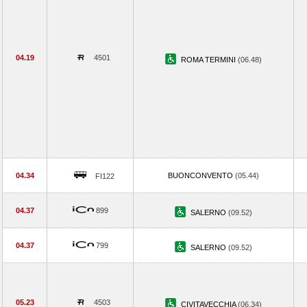
04.19
4501
ROMA TERMINI
(06.48)
04.34
BUONCONVENTO
(05.44)
FI122
04.37
899
SALERNO
(09.52)
04.37
799
SALERNO
(09.52)
05.23
4503
CIVITAVECCHIA
(06.34)