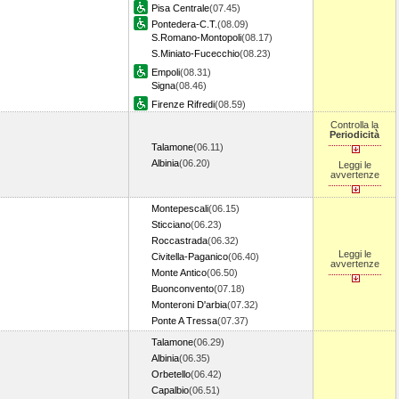
Pisa Centrale
(07.45)
Pontedera-C.T.
(08.09)
S.Romano-Montopoli
(08.17)
S.Miniato-Fucecchio
(08.23)
Empoli
(08.31)
Signa
(08.46)
Firenze Rifredi
(08.59)
Controlla la
Periodicità
Talamone
(06.11)
Albinia
(06.20)
Leggi le
avvertenze
Montepescali
(06.15)
Sticciano
(06.23)
Roccastrada
(06.32)
Leggi le
Civitella-Paganico
(06.40)
avvertenze
Monte Antico
(06.50)
Buonconvento
(07.18)
Monteroni D'arbia
(07.32)
Ponte A Tressa
(07.37)
Talamone
(06.29)
Albinia
(06.35)
Orbetello
(06.42)
Capalbio
(06.51)