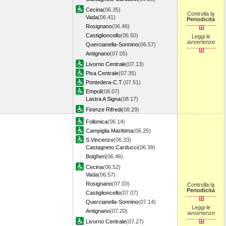
Cecina
(06.35)
Controlla la
Vada
(06.41)
Periodicità
Rosignano
(06.46)
Castiglioncello
(06.50)
Leggi le
avvertenze
Quercianella-Sonnino
(06.57)
Antignano
(07.05)
Livorno Centrale
(07.13)
Pisa Centrale
(07.35)
Pontedera-C.T.
(07.51)
Empoli
(08.07)
Lastra A Signa
(08.17)
Firenze Rifredi
(08.29)
Follonica
(06.14)
Campiglia Marittima
(06.25)
S.Vincenzo
(06.33)
Castagneto Carducci
(06.39)
Bolgheri
(06.46)
Cecina
(06.52)
Vada
(06.57)
Rosignano
(07.03)
Controlla la
Periodicità
Castiglioncello
(07.07)
Quercianella-Sonnino
(07.14)
Leggi le
Antignano
(07.20)
avvertenze
Livorno Centrale
(07.27)