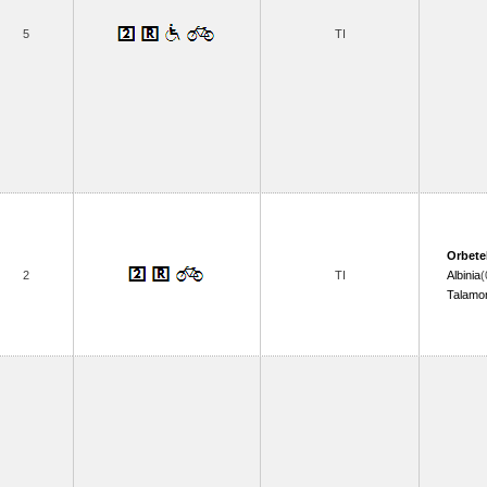
5
TI
Orbete
2
TI
Albinia
(
Talamo