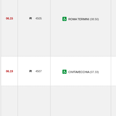
06.15
4505
ROMA TERMINI
(08.50)
06.19
4507
CIVITAVECCHIA
(07.33)