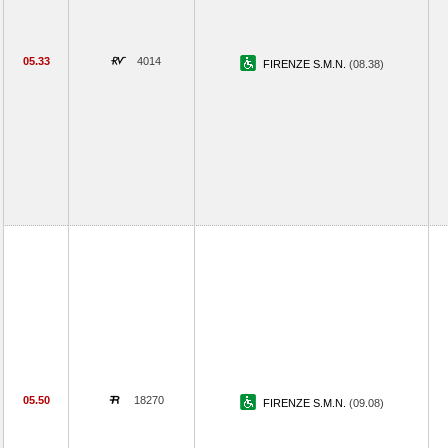
05.33
4014
FIRENZE S.M.N.
(08.38)
05.50
18270
FIRENZE S.M.N.
(09.08)