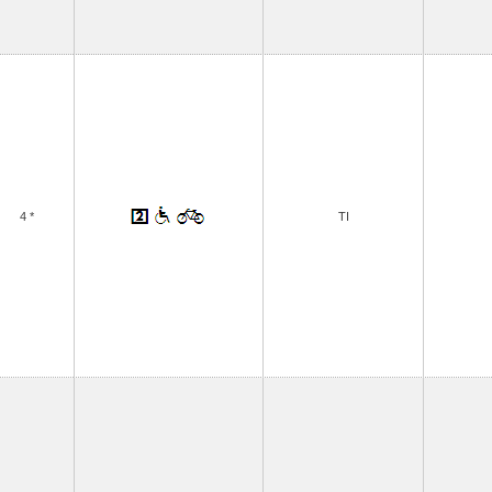
4 *
TI