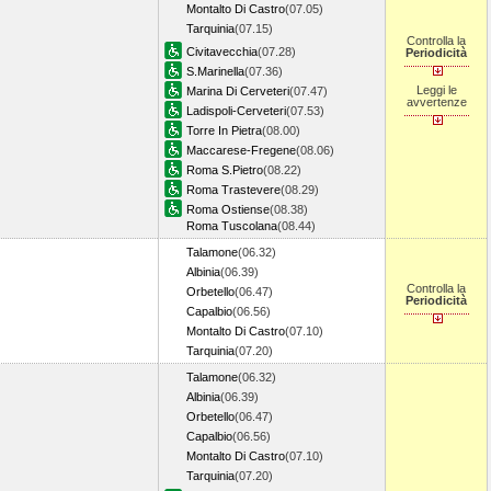
Montalto Di Castro
(07.05)
Tarquinia
(07.15)
Controlla la
Civitavecchia
(07.28)
Periodicità
S.Marinella
(07.36)
Leggi le
Marina Di Cerveteri
(07.47)
avvertenze
Ladispoli-Cerveteri
(07.53)
Torre In Pietra
(08.00)
Maccarese-Fregene
(08.06)
Roma S.Pietro
(08.22)
Roma Trastevere
(08.29)
Roma Ostiense
(08.38)
Roma Tuscolana
(08.44)
Talamone
(06.32)
Albinia
(06.39)
Controlla la
Orbetello
(06.47)
Periodicità
Capalbio
(06.56)
Montalto Di Castro
(07.10)
Tarquinia
(07.20)
Talamone
(06.32)
Albinia
(06.39)
Orbetello
(06.47)
Capalbio
(06.56)
Montalto Di Castro
(07.10)
Tarquinia
(07.20)