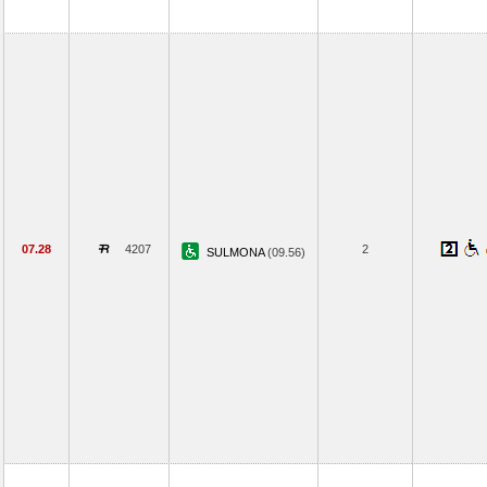
07.28
4207
2
SULMONA
(09.56)