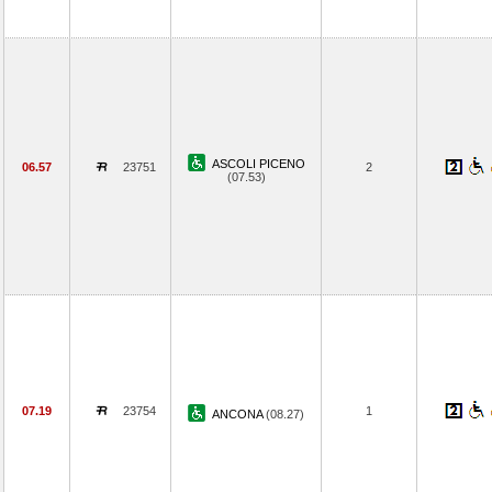
ASCOLI PICENO
06.57
23751
2
(07.53)
07.19
23754
1
ANCONA
(08.27)