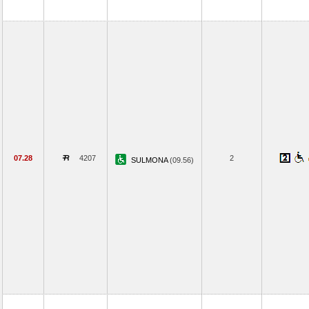
07.28
4207
2
SULMONA
(09.56)