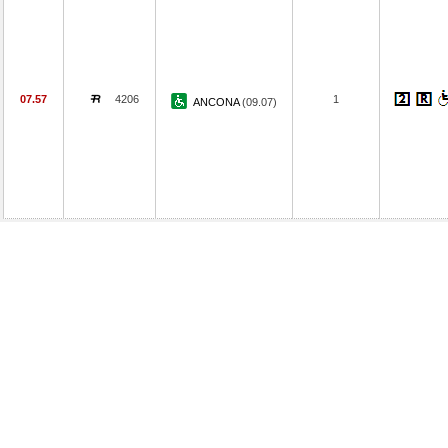
07.57
4206
1
ANCONA
(09.07)