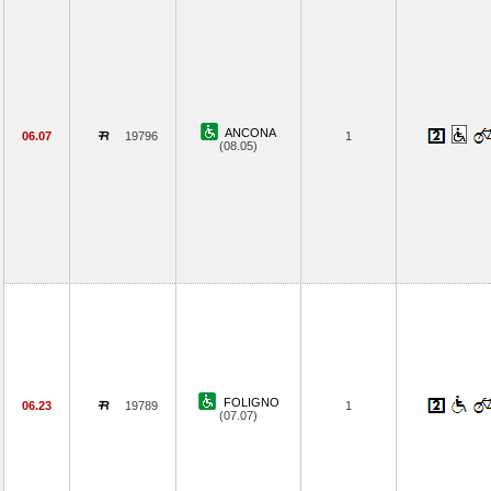
ANCONA
06.07
19796
1
(08.05)
FOLIGNO
06.23
19789
1
(07.07)