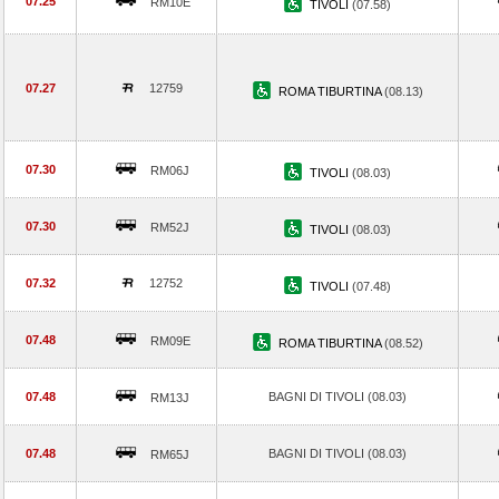
07.25
RM10E
TIVOLI
(07.58)
07.27
12759
ROMA TIBURTINA
(08.13)
07.30
RM06J
TIVOLI
(08.03)
07.30
RM52J
TIVOLI
(08.03)
07.32
12752
TIVOLI
(07.48)
07.48
RM09E
ROMA TIBURTINA
(08.52)
07.48
BAGNI DI TIVOLI (08.03)
RM13J
07.48
BAGNI DI TIVOLI (08.03)
RM65J