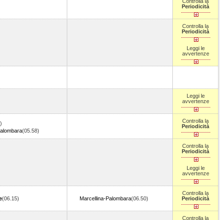
Controlla la
Periodicità
Controlla la
Periodicità
Leggi le
avvertenze
Leggi le
avvertenze
Controlla la
)
Periodicità
Palombara
(05.58)
Controlla la
Periodicità
Leggi le
avvertenze
Controlla la
e
(06.15)
Marcellina-Palombara
(06.50)
Periodicità
Controlla la