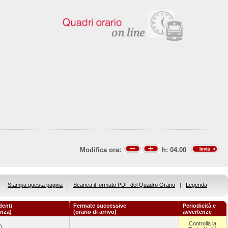
Modifica ora:
h:
04.00
Stampa questa pagina
|
Scarica il formato PDF del Quadro Orario
|
Legenda
denti
Fermate successive
Periodicità e
enza)
(orario di arrivo)
avvertenze
Controlla la
)