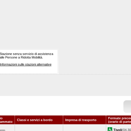
Stazione senza servizio di assistenza
alle Persone a Ridotta Mobilità.
Informazioni sulle stazioni alternative
io
Fermate prece
Classi e servizi a bordo
Impresa di trasporto
rammato
(orario di part
Tivoli
(04.30