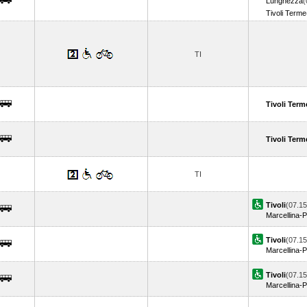
Lunghezza
(
Tivoli Terme
TI
Tivoli Term
Tivoli Term
TI
Tivoli
(07.15
Marcellina-
Tivoli
(07.15
Marcellina-
Tivoli
(07.15
Marcellina-