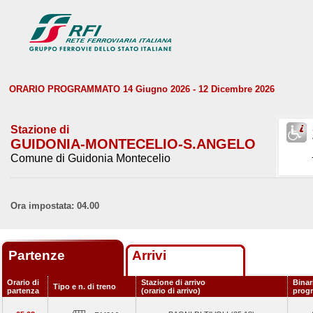
ORARIO PROGRAMMATO 14 Giugno 2026 - 12 Dicembre 2026
Stazione di
GUIDONIA-MONTECELIO-S.ANGELO
Comune di Guidonia Montecelio
Ora impostata: 04.00
Partenze
Arrivi
Orario di
Stazione di arrivo
Binar
Tipo e n. di treno
partenza
(orario di arrivo)
prog