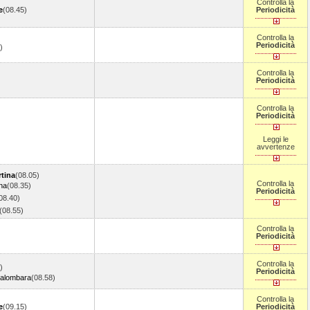
Controlla la
e
(08.45)
Periodicità
Controlla la
Periodicità
5)
Controlla la
Periodicità
Controlla la
Periodicità
Leggi le
avvertenze
tina
(08.05)
Controlla la
na
(08.35)
Periodicità
08.40)
(08.55)
Controlla la
Periodicità
Controlla la
)
Periodicità
Palombara
(08.58)
Controlla la
e
(09.15)
Periodicità