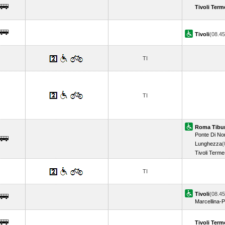
Tivoli Term
Tivoli
(08.4
TI
TI
Roma Tibur
Ponte Di No
Lunghezza
(
Tivoli Terme
TI
Tivoli
(08.45
Marcellina-
Tivoli Term