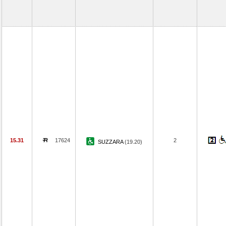
15.31
17624
2
SUZZARA
(19.20)