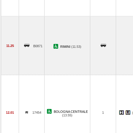
11.25
B0871
RIMINI
(11.53)
BOLOGNA CENTRALE
12.01
17454
1
(13.55)