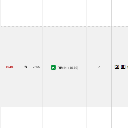
16.01
17555
2
RIMINI
(16.19)