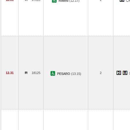
RIMINI
(12.17)
12.31
18125
2
PESARO
(13.15)