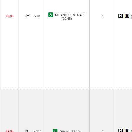
MILANO CENTRALE
16.01
1778
2
(20.45)
17.01
17557
2
RIMINI
(17.19)