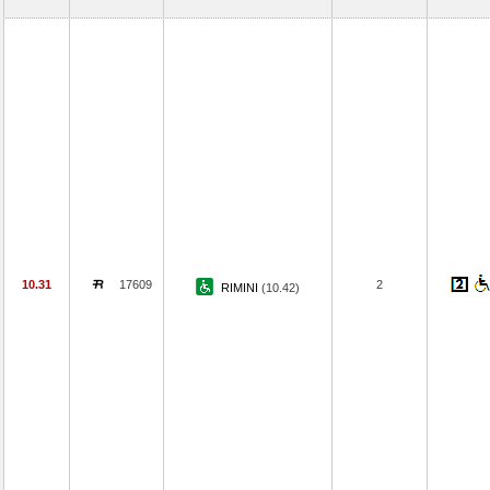
10.31
17609
2
RIMINI
(10.42)