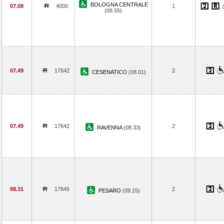
BOLOGNA CENTRALE
07.08
4000
1
(08.55)
07.49
17642
2
CESENATICO
(08.01)
07.49
17642
2
RAVENNA
(08.33)
08.31
17645
2
PESARO
(09.15)