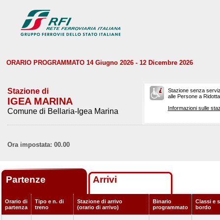
ORARIO PROGRAMMATO 14 Giugno 2026 - 12 Dicembre 2026
Stazione di
Stazione senza serviz
alle Persone a Ridotta 
IGEA MARINA
Informazioni sulle staz
Comune di Bellaria-Igea Marina
Ora impostata: 00.00
Partenze
Arrivi
Orario di
Tipo e n. di
Stazione di arrivo
Binario
Classi e s
partenza
treno
(orario di arrivo)
programmato
bordo