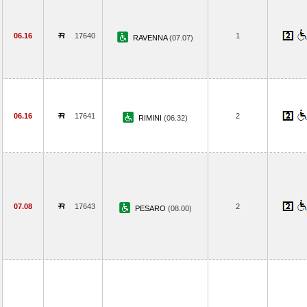
06.16
17640
1
RAVENNA
(07.07)
06.16
17641
2
RIMINI
(06.32)
07.08
17643
2
PESARO
(08.00)