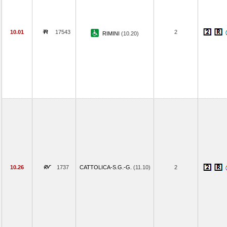
10.01
17543
2
RIMINI
(10.20)
10.26
1737
CATTOLICA-S.G.-G.
(11.10)
2