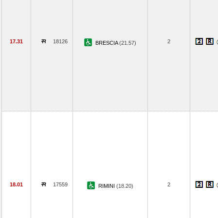
17.31
18126
2
BRESCIA
(21.57)
18.01
17559
2
RIMINI
(18.20)