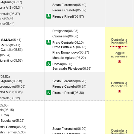
-Agliana
(05.27)
Sesto Fiorentino
(05.49)
rta Al S.
(05.34)
Firenze Castello
(05.52)
entrale
(05.37)
Firenze Rifredi
(05.57)
ano
(05.41)
one
(05.44)
Pratignone
(06.03)
Calenzano
(06.06)
Controlla la
 S.M.N.
(05.41)
Prato Centrale
(06.10)
Periodicità
Rifredi
(05.47)
Prato Porta Al S.
(06.13)
 Castello
(05.51)
Prato Borgonuovo
(06.17)
Leggi le
(05.54)
avvertenze
Montale-Agliana
(06.22)
iorentino
(05.57)
Pistoia
(06.30)
Serravalle Pistoiese
(06.35)
(05.52)
-Agliana
(05.58)
Sesto Fiorentino
(06.20)
Controlla la
Periodicità
Borgonuovo
(06.03)
Firenze Castello
(06.24)
rta Al S.
(06.08)
Firenze Rifredi
(06.30)
entrale
(06.12)
05.05)
cio
(05.15)
05.24)
 Buggiano
(05.29)
tini Centro
(05.33)
Sesto Fiorentino
(06.20)
Controlla la
tini Terme
(05.36)
Periodicità