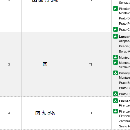
3
TI
Serrava
Pistoia
(
Montale
Prato 
Prato Po
Prato C
Lucca
(
Altopas
Pescia
(
Borgo A
Monteca
Monteca
3
TI
Serrava
Pistoia
(
Montale
Prato 
Prato Po
Prato C
Firenz
Firenze
Firenze 
4
TI
Firenze
Zambra
Sesto F