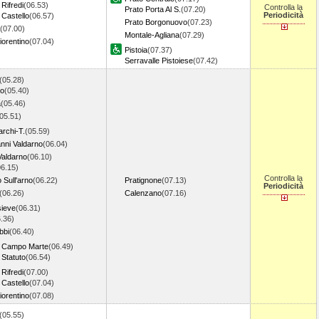
Rifredi
(06.53)
Controlla la
Prato Porta Al S.
(07.20)
Periodicità
 Castello
(06.57)
Prato Borgonuovo
(07.23)
(07.00)
Montale-Agliana
(07.29)
iorentino
(07.04)
Pistoia
(07.37)
Serravalle Pistoiese
(07.42)
(05.28)
no
(05.40)
a
(05.46)
05.51)
rchi-T.
(05.59)
nni Valdarno
(06.04)
Valdarno
(06.10)
06.15)
Controlla la
 Sull'arno
(06.22)
Pratignone
(07.13)
Periodicità
(06.26)
Calenzano
(07.16)
sieve
(06.31)
.36)
bbi
(06.40)
e Campo Marte
(06.49)
 Statuto
(06.54)
Rifredi
(07.00)
 Castello
(07.04)
iorentino
(07.08)
(05.55)