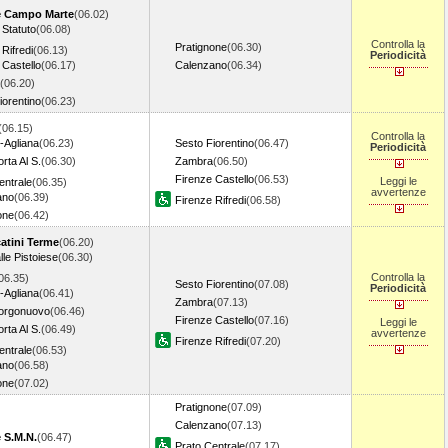
e Campo Marte
(06.02)
 Statuto
(06.08)
Controlla la
Pratignone
(06.30)
Rifredi
(06.13)
Periodicità
 Castello
(06.17)
Calenzano
(06.34)
(06.20)
iorentino
(06.23)
(06.15)
Controlla la
-Agliana
(06.23)
Sesto Fiorentino
(06.47)
Periodicità
rta Al S.
(06.30)
Zambra
(06.50)
Firenze Castello
(06.53)
Leggi le
entrale
(06.35)
avvertenze
ano
(06.39)
Firenze Rifredi
(06.58)
one
(06.42)
atini Terme
(06.20)
lle Pistoiese
(06.30)
Controlla la
06.35)
Sesto Fiorentino
(07.08)
Periodicità
-Agliana
(06.41)
Zambra
(07.13)
Borgonuovo
(06.46)
Firenze Castello
(07.16)
Leggi le
rta Al S.
(06.49)
avvertenze
Firenze Rifredi
(07.20)
entrale
(06.53)
ano
(06.58)
one
(07.02)
Pratignone
(07.09)
Calenzano
(07.13)
 S.M.N.
(06.47)
Prato Centrale
(07.17)