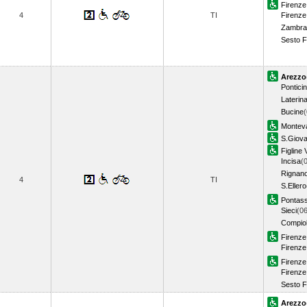
Firenze 
4
TI
Firenze
Zambra
Sesto F
Arezzo
Pontici
Laterin
Bucine
(
Monteva
S.Giova
Figline 
Incisa
(
Rignano
4
TI
S.Ellero
Pontas
Sieci
(06
Compio
Firenz
Firenze
Firenze 
Firenze
Sesto F
Arezzo