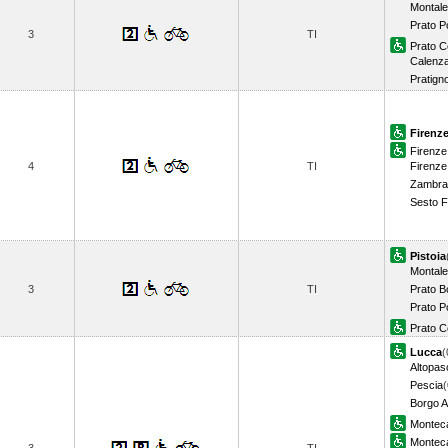
Montale
Prato Po
3
TI
Prato C
Calenz
Pratign
Firenze
Firenze 
4
TI
Firenze
Zambra
Sesto F
Pistoia
Montale
3
TI
Prato 
Prato Po
Prato C
Lucca
(
Altopas
Pescia
(
Borgo A
Monteca
Monteca