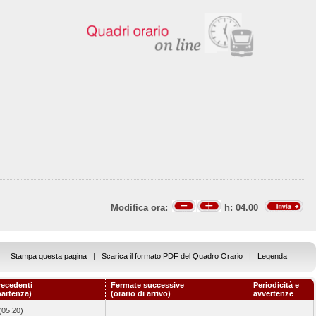
Modifica ora:
h:
04.00
Stampa questa pagina
|
Scarica il formato PDF del Quadro Orario
|
Legenda
recedenti
Fermate successive
Periodicità e
partenza)
(orario di arrivo)
avvertenze
(05.20)