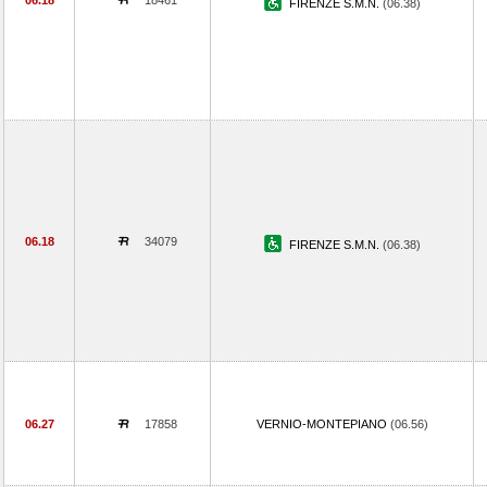
06.18
18461
FIRENZE S.M.N.
(06.38)
06.18
34079
FIRENZE S.M.N.
(06.38)
06.27
17858
VERNIO-MONTEPIANO
(06.56)