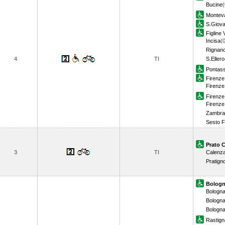
Bucine
(
Monteva
S.Giova
Figline 
Incisa
(
Rignano
4
TI
S.Ellero
Pontas
Firenz
Firenze
Firenze 
Firenze
Zambra
Sesto F
Prato C
3
TI
Calenz
Pratign
Bologn
Bologna
Bologna
Bologna 
Rastig