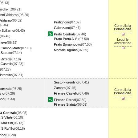
06.13)
rchi-T.
(06.21)
nni Valdarno
(06.26)
Valdarno
(06.32)
Pratignone
(07.37)
06.36)
Controlla la
Calenzano
(07.41)
Periodicità
 Sull'arno
(06.43)
Prato Centrale
(07.46)
(06.46)
Prato Porta Al S.
(07.50)
Leggi le
sieve
(06.52)
avvertenze
Prato Borgonuovo
(07.53)
e Campo Marte
(07.10)
Montale-Agliana
(07.59)
 Statuto
(07.14)
Rifredi
(07.18)
 Castello
(07.23)
(07.27)
iorentino
(07.31)
Sesto Fiorentino
(07.41)
Zambra
(07.45)
entrale
(07.25)
Controlla la
Periodicità
ano
(07.29)
Firenze Castello
(07.49)
one
(07.33)
Firenze Rifredi
(07.59)
Firenze Statuto
(08.09)
a Centrale
(06.05)
 S.Vitale
(06.10)
 Mazzini
(06.13)
S.Ruffillo
(06.16)
nano
(06.20)