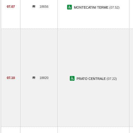
07.07
18656
MONTECATINI TERME
(07.52)
07.10
18820
PRATO CENTRALE
(07.22)