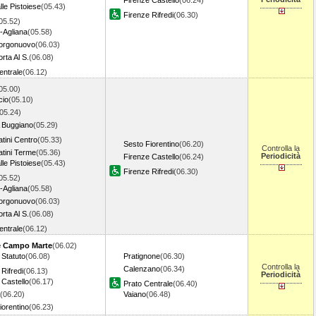
Firenze Castello
(06.24)
lle Pistoiese
(05.43)
Firenze Rifredi
(06.30)
05.52)
-Agliana
(05.58)
Borgonuovo
(06.03)
rta Al S.
(06.08)
entrale
(06.12)
05.00)
cio
(05.10)
05.24)
 Buggiano
(05.29)
tini Centro
(05.33)
Sesto Fiorentino
(06.20)
Controlla la
tini Terme
(05.36)
Periodicità
Firenze Castello
(06.24)
lle Pistoiese
(05.43)
Firenze Rifredi
(06.30)
05.52)
-Agliana
(05.58)
Borgonuovo
(06.03)
rta Al S.
(06.08)
entrale
(06.12)
e Campo Marte
(06.02)
 Statuto
(06.08)
Pratignone
(06.30)
Controlla la
Calenzano
(06.34)
Rifredi
(06.13)
Periodicità
 Castello
(06.17)
Prato Centrale
(06.40)
(06.20)
Vaiano
(06.48)
iorentino
(06.23)