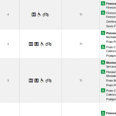
Firenz
Firenze
Firenze 
4
TI
Firenze
Zambra
Sesto F
Pistoia
Montale
Prato Po
3
TI
Prato C
Calenz
Pratign
Montec
Serrava
Pistoia
(
Montale
3
TI
Prato 
Prato Po
Prato C
Calenz
Pratign
Firenze