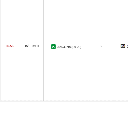
06.55
3901
2
ANCONA
(09.20)