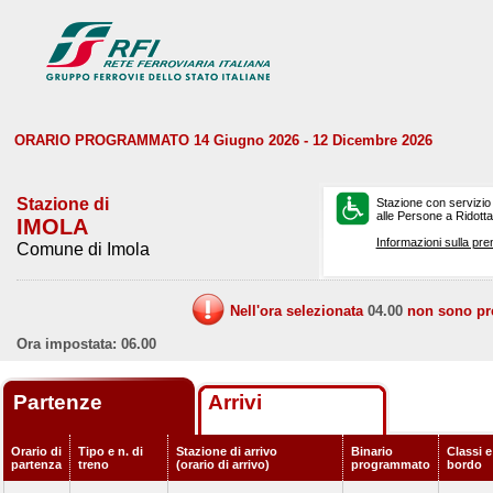
ORARIO PROGRAMMATO 14 Giugno 2026 - 12 Dicembre 2026
Stazione di
Stazione con servizio
alle Persone a Ridotta 
IMOLA
Informazioni sulla pre
Comune di Imola
Nell'ora selezionata
04.00
non sono prev
Ora impostata: 06.00
Partenze
Arrivi
Orario di
Tipo e n. di
Stazione di arrivo
Binario
Classi e
partenza
treno
(orario di arrivo)
programmato
bordo