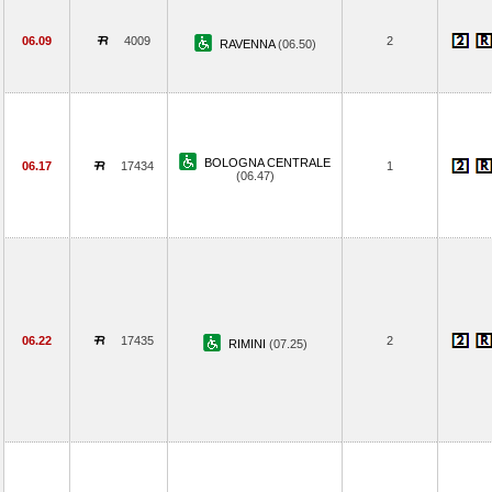
06.09
4009
2
RAVENNA
(06.50)
BOLOGNA CENTRALE
06.17
17434
1
(06.47)
06.22
17435
2
RIMINI
(07.25)