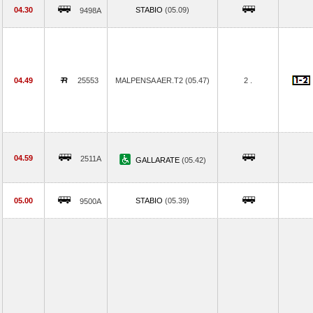
04.30
STABIO
(05.09)
9498A
04.49
25553
MALPENSA AER.T2 (05.47)
2 .
04.59
2511A
GALLARATE
(05.42)
05.00
STABIO
(05.39)
9500A