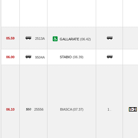
05.59
2513A
GALLARATE
(06.42)
06.00
STABIO
(06.39)
9504A
06.10
25556
BIASCA (07.37)
1 .