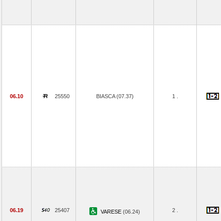
06.10
25550
BIASCA (07.37)
1 .
06.19
25407
2 .
VARESE
(06.24)