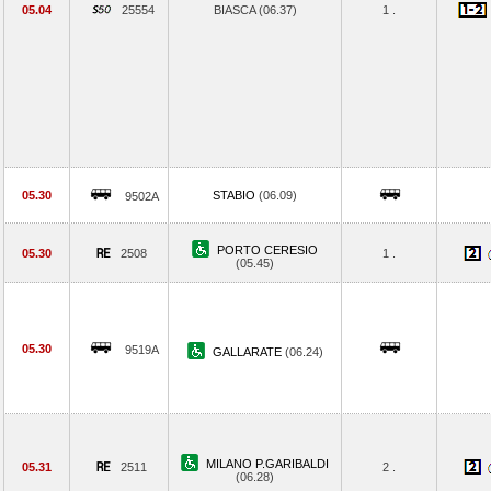
05.04
25554
BIASCA (06.37)
1 .
05.30
STABIO
(06.09)
9502A
PORTO CERESIO
05.30
2508
1 .
(05.45)
05.30
9519A
GALLARATE
(06.24)
MILANO P.GARIBALDI
05.31
2511
2 .
(06.28)