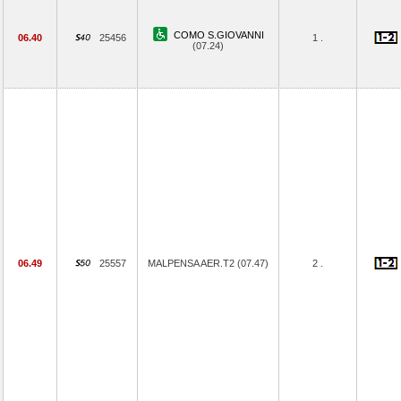
COMO S.GIOVANNI
06.40
25456
1 .
(07.24)
06.49
25557
MALPENSA AER.T2 (07.47)
2 .