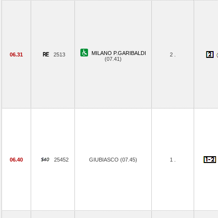
MILANO P.GARIBALDI
06.31
2513
2 .
(07.41)
06.40
25452
GIUBIASCO (07.45)
1 .