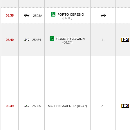
PORTO CERESIO
05.38
2508A
(06.03)
COMO S.GIOVANNI
05.40
25454
1 .
(06.24)
05.49
25555
MALPENSA AER.T2 (06.47)
2 .