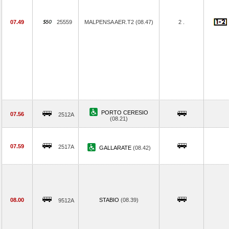
07.49
25559
MALPENSA AER.T2 (08.47)
2 .
PORTO CERESIO
07.56
2512A
(08.21)
07.59
2517A
GALLARATE
(08.42)
08.00
STABIO
(08.39)
9512A