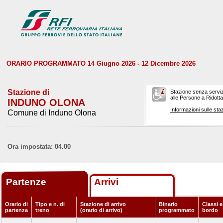
ORARIO PROGRAMMATO 14 Giugno 2026 - 12 Dicembre 2026
Stazione di
Stazione senza serviz
alle Persone a Ridotta 
INDUNO OLONA
Informazioni sulle staz
Comune di Induno Olona
Ora impostata: 04.00
Partenze
Arrivi
Orario di
Tipo e n. di
Stazione di arrivo
Binario
Classi e
partenza
treno
(orario di arrivo)
programmato
bordo