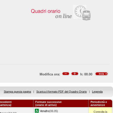
Modifica ora:
h:
00.00
Stampa questa pagina
|
Scarica il formato PDF del Quadro Orario
|
Legenda
recedenti
Fermate successive
Periodicità e
partenza)
(orario di arrivo)
avvertenze
Venafro
(06.05)
Controlla la