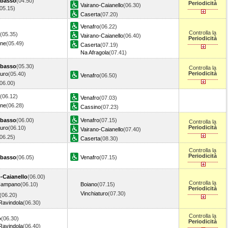
basso
(04.50)
Periodicità
Vairano-Caianello
(06.30)
(05.15)
Caserta
(07.20)
Venafro
(06.22)
Controlla la
(05.35)
Vairano-Caianello
(06.40)
Periodicità
one
(05.49)
Caserta
(07.19)
Na Afragola
(07.41)
basso
(05.30)
Controlla la
Periodicità
turo
(05.40)
Venafro
(06.50)
(06.00)
(06.12)
Venafro
(07.03)
one
(06.28)
Cassino
(07.23)
basso
(06.00)
Venafro
(07.15)
Controlla la
Periodicità
turo
(06.10)
Vairano-Caianello
(07.40)
(06.25)
Caserta
(08.30)
Controlla la
Periodicità
basso
(06.05)
Venafro
(07.15)
-Caianello
(06.00)
Controlla la
Campano
(06.10)
Boiano
(07.15)
Periodicità
Vinchiaturo
(07.30)
(06.20)
Ravindola
(06.30)
Controlla la
o
(06.30)
Periodicità
Ravindola
(06.40)