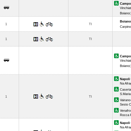
Campo
Vinchia
Boiano
Boiano
1
TI
Carpin
1
TI
Campo
Vinchia
Boiano
Napoli 
Na Afra
Casert
S.Maria
1
TI
Vairano
Sesto 
Venafro
Rocca 
Napoli 
Na Afra