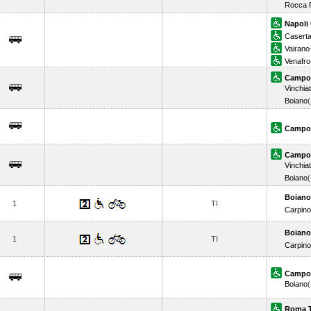
Rocca 
Napoli 
Casert
Vairano
Venafro
Campo
Vinchia
Boiano
Campo
Campo
Vinchia
Boiano
Boiano
1
TI
Carpin
Boiano
1
TI
Carpin
Campo
Boiano
Roma T