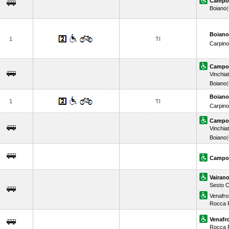
Campo
Boiano
Boiano
1
TI
Carpin
Campo
Vinchia
Boiano
Boiano
1
TI
Carpin
Campo
Vinchia
Boiano
Campo
Vairano
Sesto 
Venafro
Rocca 
Venafr
Rocca 