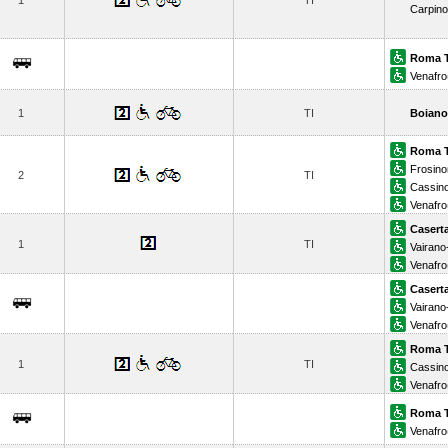
1
TI
Carpin
Roma T
Venafro
1
TI
Boiano
Roma T
Frosin
2
TI
Cassin
Venafro
Casert
1
TI
Vairano
Venafro
Casert
Vairano
Venafro
Roma T
1
TI
Cassin
Venafro
Roma T
Venafro