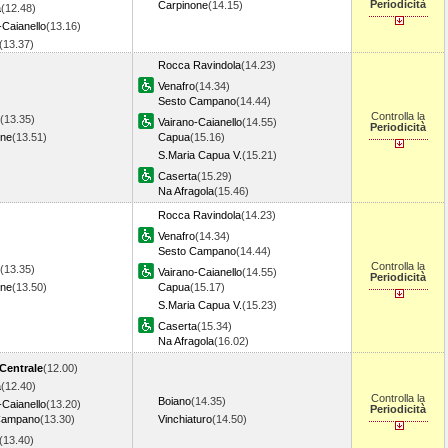
Periodicità
Carpinone
(14.15)
a
(12.48)
-Caianello
(13.16)
(13.37)
Rocca Ravindola
(14.23)
Venafro
(14.34)
Sesto Campano
(14.44)
Controlla la
(13.35)
Vairano-Caianello
(14.55)
Periodicità
one
(13.51)
Capua
(15.16)
S.Maria Capua V.
(15.21)
Caserta
(15.29)
Na Afragola
(15.46)
Rocca Ravindola
(14.23)
Venafro
(14.34)
Sesto Campano
(14.44)
Controlla la
(13.35)
Vairano-Caianello
(14.55)
Periodicità
one
(13.50)
Capua
(15.17)
S.Maria Capua V.
(15.23)
Caserta
(15.34)
Na Afragola
(16.02)
Centrale
(12.00)
a
(12.40)
Controlla la
Boiano
(14.35)
-Caianello
(13.20)
Periodicità
Campano
(13.30)
Vinchiaturo
(14.50)
(13.40)