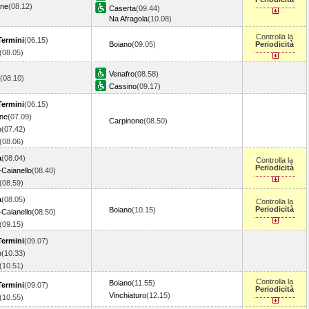
one
(08.12)
Caserta
(09.44)
Na Afragola
(10.08)
Controlla la
ermini
(06.15)
Boiano
(09.05)
Periodicità
(08.05)
Venafro
(08.58)
(08.10)
Cassino
(09.17)
ermini
(06.15)
one
(07.09)
Carpinone
(08.50)
o
(07.42)
(08.06)
a
(08.04)
Controlla la
Periodicità
-Caianello
(08.40)
(08.59)
a
(08.05)
Controlla la
Periodicità
Boiano
(10.15)
-Caianello
(08.50)
(09.15)
ermini
(09.07)
o
(10.33)
(10.51)
Controlla la
Boiano
(11.55)
ermini
(09.07)
Periodicità
Vinchiaturo
(12.15)
(10.55)