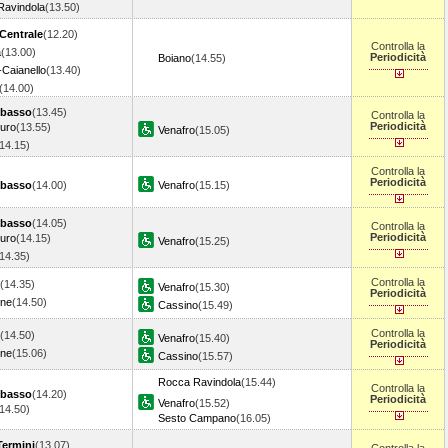
Ravindola
(13.50)
Centrale
(12.20)
Controlla la
a
(13.00)
Periodicità
Boiano
(14.55)
-Caianello
(13.40)
(14.00)
basso
(13.45)
Controlla la
Periodicità
turo
(13.55)
Venafro
(15.05)
(14.15)
Controlla la
Periodicità
basso
(14.00)
Venafro
(15.15)
basso
(14.05)
Controlla la
Periodicità
turo
(14.15)
Venafro
(15.25)
(14.35)
Controlla la
(14.35)
Venafro
(15.30)
Periodicità
one
(14.50)
Cassino
(15.49)
Controlla la
(14.50)
Venafro
(15.40)
Periodicità
one
(15.06)
Cassino
(15.57)
Rocca Ravindola
(15.44)
Controlla la
basso
(14.20)
Periodicità
Venafro
(15.52)
(14.50)
Sesto Campano
(16.05)
ermini
(13.07)