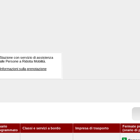
Stazione con servizio di assistenza
alle Persone a Ridotta Mobilità.
Informazioni sulla prenotazione
nario
Fermate p
Classi e servizi a bordo
Impresa di trasporto
ogrammato
(orario di 