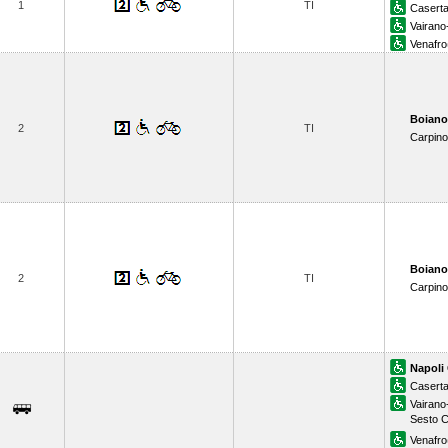
1
TI
Casert
Vairano
Venafro
Boiano
2
TI
Carpin
Boiano
2
TI
Carpin
Napoli 
Casert
Vairano
Sesto 
Venafro