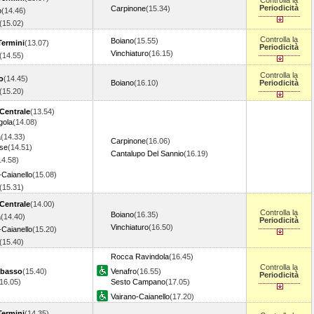
Controlla la
Periodicità
Carpinone
(15.34)
o
(14.46)
(15.02)
Controlla la
Boiano
(15.55)
ermini
(13.07)
Periodicità
Vinchiaturo
(16.15)
(14.55)
Controlla la
o
(14.45)
Boiano
(16.10)
Periodicità
(15.20)
Centrale
(13.54)
gola
(14.08)
a
(14.33)
Carpinone
(16.06)
ise
(14.51)
Cantalupo Del Sannio
(16.19)
14.58)
-Caianello
(15.08)
(15.31)
Centrale
(14.00)
Controlla la
Boiano
(16.35)
a
(14.40)
Periodicità
Vinchiaturo
(16.50)
-Caianello
(15.20)
(15.40)
Rocca Ravindola
(16.45)
Controlla la
basso
(15.40)
Venafro
(16.55)
Periodicità
(16.05)
Sesto Campano
(17.05)
Vairano-Caianello
(17.20)
ermini
(14.35)