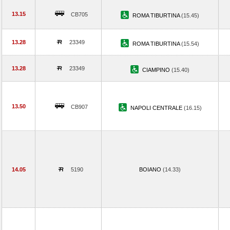
13.15
CB705
ROMA TIBURTINA
(15.45)
13.28
23349
ROMA TIBURTINA
(15.54)
13.28
23349
CIAMPINO
(15.40)
13.50
CB907
NAPOLI CENTRALE
(16.15)
14.05
5190
BOIANO
(14.33)