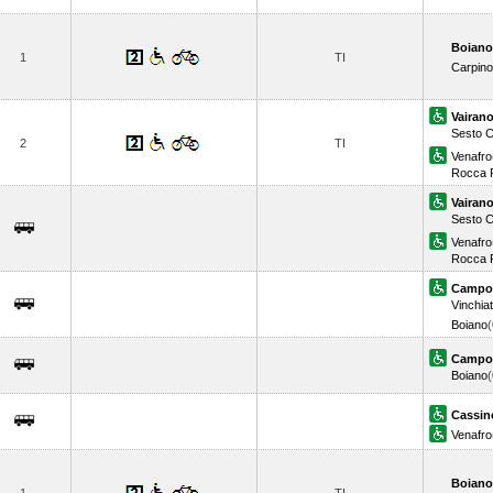
Boiano
1
TI
Carpin
Vairano
Sesto 
2
TI
Venafro
Rocca 
Vairano
Sesto 
Venafro
Rocca 
Campo
Vinchia
Boiano
Campo
Boiano
Cassin
Venafro
Boiano