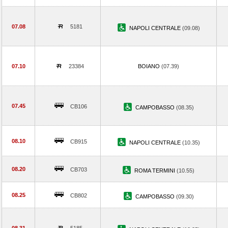
07.08
5181
NAPOLI CENTRALE
(09.08)
07.10
23384
BOIANO
(07.39)
07.45
CB106
CAMPOBASSO
(08.35)
08.10
CB915
NAPOLI CENTRALE
(10.35)
08.20
CB703
ROMA TERMINI
(10.55)
08.25
CB802
CAMPOBASSO
(09.30)