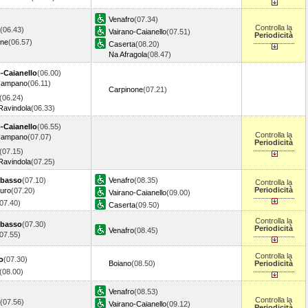
Venafro
(07.34)
Controlla la
(06.43)
Vairano-Caianello
(07.51)
Periodicità
one
(06.57)
Caserta
(08.20)
Na Afragola
(08.47)
-Caianello
(06.00)
Campano
(06.11)
Carpinone
(07.21)
(06.24)
Ravindola
(06.33)
-Caianello
(06.55)
Controlla la
Campano
(07.07)
Periodicità
(07.15)
Ravindola
(07.25)
basso
(07.10)
Venafro
(08.35)
Controlla la
Periodicità
turo
(07.20)
Vairano-Caianello
(09.00)
(07.40)
Caserta
(09.50)
Controlla la
basso
(07.30)
Periodicità
Venafro
(08.45)
(07.55)
Controlla la
o
(07.30)
Boiano
(08.50)
Periodicità
(08.00)
Venafro
(08.53)
Controlla la
(07.56)
Vairano-Caianello
(09.12)
Periodicità