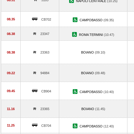
08.31
5185
NAPOLI CENTRALE
(10.25)
08.35
CB702
CAMPOBASSO
(09.35)
08.38
23347
ROMA TERMINI
(10.47)
08.38
23363
BOIANO
(09.10)
09.22
94884
BOIANO
(09.48)
09.45
CB904
CAMPOBASSO
(10.40)
11.16
23365
BOIANO
(11.45)
11.25
CB704
CAMPOBASSO
(12.40)