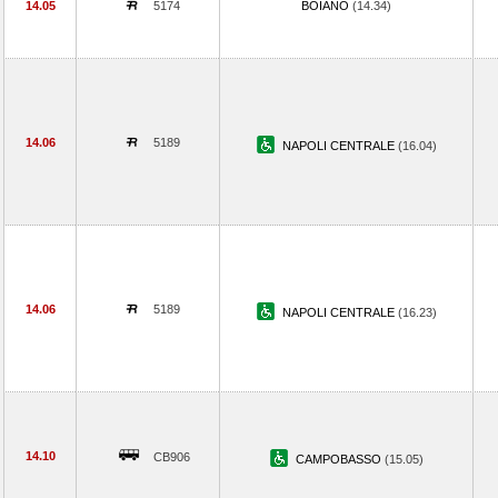
14.05
5174
BOIANO
(14.34)
14.06
5189
NAPOLI CENTRALE
(16.04)
14.06
5189
NAPOLI CENTRALE
(16.23)
14.10
CB906
CAMPOBASSO
(15.05)