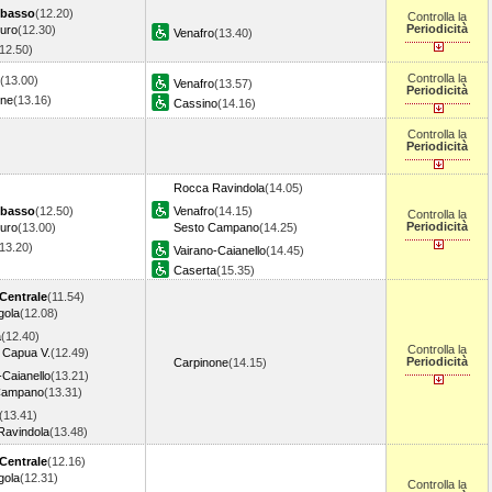
basso
(12.20)
Controlla la
Periodicità
turo
(12.30)
Venafro
(13.40)
(12.50)
Controlla la
(13.00)
Venafro
(13.57)
Periodicità
one
(13.16)
Cassino
(14.16)
Controlla la
Periodicità
Rocca Ravindola
(14.05)
basso
(12.50)
Venafro
(14.15)
Controlla la
Periodicità
turo
(13.00)
Sesto Campano
(14.25)
(13.20)
Vairano-Caianello
(14.45)
Caserta
(15.35)
Centrale
(11.54)
gola
(12.08)
a
(12.40)
Controlla la
 Capua V.
(12.49)
Periodicità
Carpinone
(14.15)
-Caianello
(13.21)
Campano
(13.31)
(13.41)
Ravindola
(13.48)
Centrale
(12.16)
gola
(12.31)
Controlla la