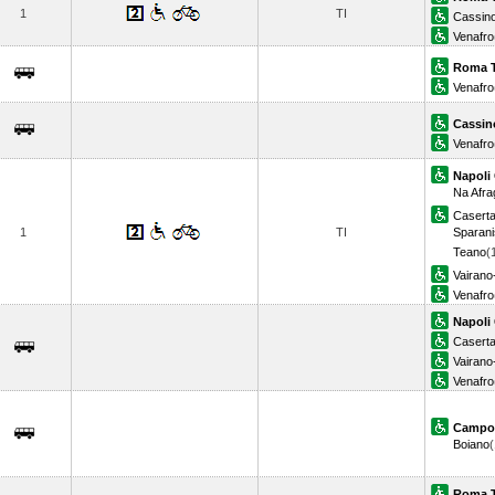
1
TI
Cassin
Venafro
Roma T
Venafro
Cassin
Venafro
Napoli 
Na Afra
Casert
1
TI
Sparan
Teano
(
Vairano
Venafro
Napoli 
Casert
Vairano
Venafro
Campo
Boiano
Roma T