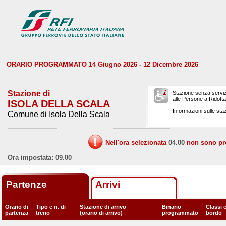
ORARIO PROGRAMMATO 14 Giugno 2026 - 12 Dicembre 2026
Stazione di
Stazione senza serviz
alle Persone a Ridotta 
ISOLA DELLA SCALA
Informazioni sulle staz
Comune di Isola Della Scala
Nell'ora selezionata
04.00
non sono prev
Ora impostata: 09.00
Partenze
Arrivi
Orario di
Tipo e n. di
Stazione di arrivo
Binario
Classi e
partenza
treno
(orario di arrivo)
programmato
bordo