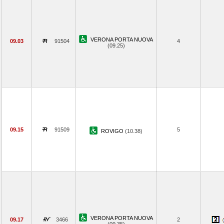
VERONA PORTA NUOVA
09.03
91504
4
(09.25)
09.15
91509
5
ROVIGO
(10.38)
VERONA PORTA NUOVA
09.17
3466
2