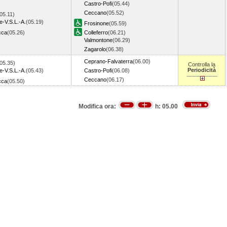
Castro-Pofi
(05.44)
Ceccano
(05.52)
05.11)
e-V.S.L.-A.
(05.19)
Frosinone
(05.59)
cca
(05.26)
Colleferro
(06.21)
Valmontone
(06.29)
Zagarolo
(06.38)
Ceprano-Falvaterra
(06.00)
05.35)
Controlla la
Periodicità
e-V.S.L.-A.
(05.43)
Castro-Pofi
(06.08)
Ceccano
(06.17)
cca
(05.50)
Modifica ora:
h:
05.00