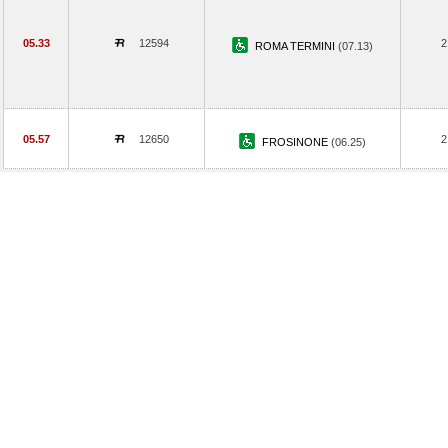
05.33
12594
2
ROMA TERMINI
(07.13)
05.57
12650
2
FROSINONE
(06.25)