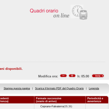
eni disponibili.
Modifica ora:
h:
05.00
Stampa questa pagina
|
Scarica il formato PDF del Quadro Orario
|
Legenda
cedenti
Fermate successive
Periodicità e
rtenza)
(orario di arrivo)
avvertenze
Ceprano-Falvaterra
(05.36)