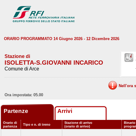
ORARIO PROGRAMMATO 14 Giugno 2026 - 12 Dicembre 2026
Stazione di
ISOLETTA-S.GIOVANNI INCARICO
Comune di Arce
Nell'ora 
Ora impostata: 05.00
Partenze
Arrivi
Orario di
Stazione di arrivo
Binario
Tipo e n. di treno
partenza
(orario di arrivo)
progra