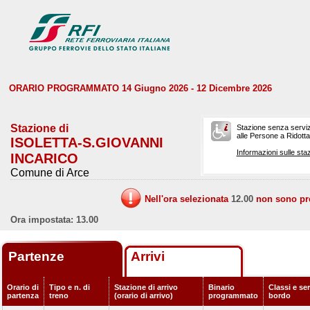
ORARIO PROGRAMMATO 14 Giugno 2026 - 12 Dicembre 2026
Stazione di
Stazione senza serviz
alle Persone a Ridotta 
ISOLETTA-S.GIOVANNI
Informazioni sulle staz
INCARICO
Comune di Arce
Nell'ora selezionata
12.00
non sono prev
Ora impostata: 13.00
Partenze
Arrivi
Orario di
Tipo e n. di
Stazione di arrivo
Binario
Classi e ser
partenza
treno
(orario di arrivo)
programmato
bordo