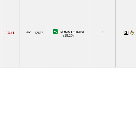
ROMA TERMINI
13.41
12616
2
(15.20)