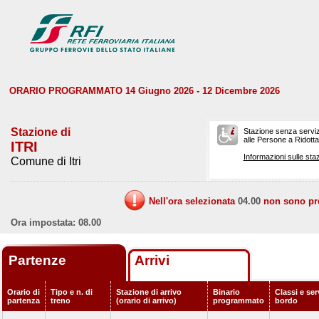
ORARIO PROGRAMMATO 14 Giugno 2026 - 12 Dicembre 2026
Stazione di
Stazione senza serviz
alle Persone a Ridotta 
ITRI
Informazioni sulle staz
Comune di Itri
Nell'ora selezionata
04.00
non sono prev
Ora impostata: 08.00
Partenze
Arrivi
Orario di
Tipo e n. di
Stazione di arrivo
Binario
Classi e ser
partenza
treno
(orario di arrivo)
programmato
bordo