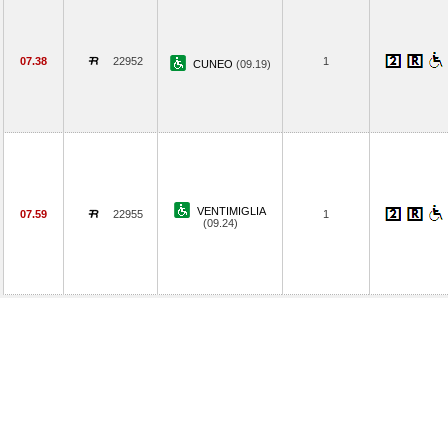
07.38
22952
1
CUNEO
(09.19)
VENTIMIGLIA
07.59
22955
1
(09.24)