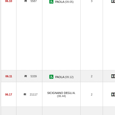
06.10
5587
3
PAOLA
(09.05)
06.11
5339
2
PAOLA
(09.12)
SICIGNANO DEGLI A.
06.17
21117
2
(06.44)