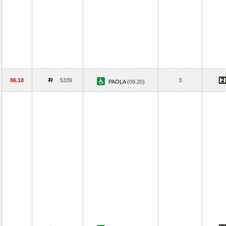
06.10
5339
3
PAOLA
(09.20)