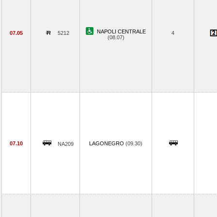
NAPOLI CENTRALE
07.05
5212
4
(08.07)
07.10
LAGONEGRO
(09.30)
NA209