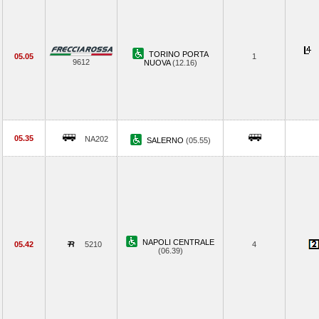
TORINO PORTA
05.05
1
9612
NUOVA
(12.16)
05.35
NA202
SALERNO
(05.55)
NAPOLI CENTRALE
05.42
5210
4
(06.39)