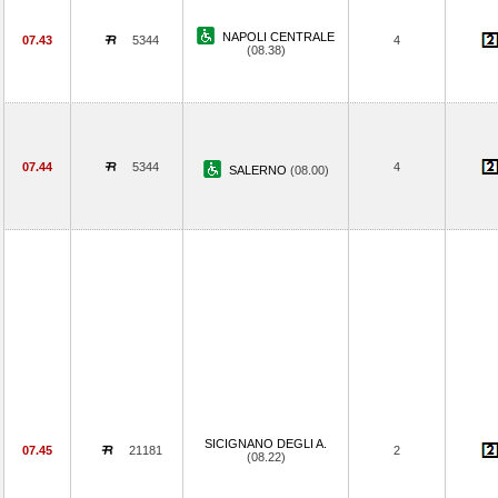
NAPOLI CENTRALE
07.43
5344
4
(08.38)
07.44
5344
4
SALERNO
(08.00)
SICIGNANO DEGLI A.
07.45
21181
2
(08.22)