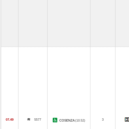
07.49
5577
3
COSENZA
(10.52)