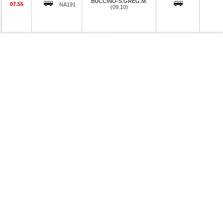
BUCCINO-S.GREG.M.
07.55
NA191
(09.10)