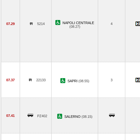
NAPOLI CENTRALE
07.29
5214
4
(08.27)
07.37
22133
3
SAPRI
(08.55)
07.41
PZ402
SALERNO
(08.15)