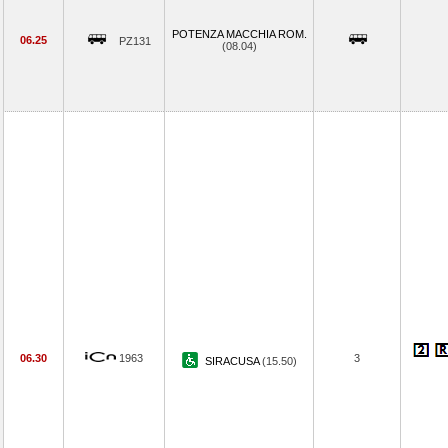
POTENZA MACCHIA ROM.
06.25
PZ131
(08.04)
06.30
1963
3
SIRACUSA
(15.50)