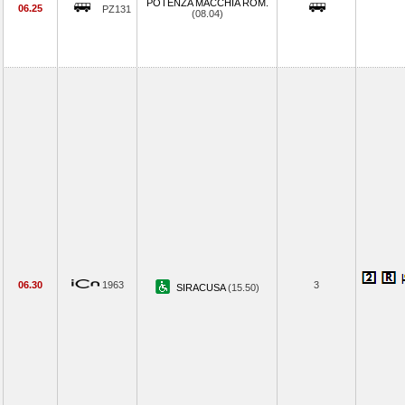
POTENZA MACCHIA ROM.
06.25
PZ131
(08.04)
06.30
1963
3
SIRACUSA
(15.50)