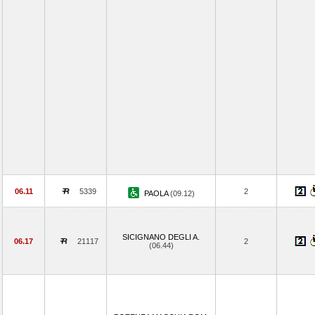
06.11
5339
2
PAOLA
(09.12)
SICIGNANO DEGLI A.
06.17
21117
2
(06.44)