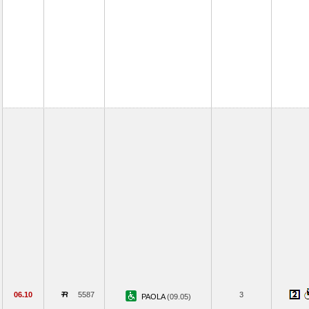
06.10
5587
3
PAOLA
(09.05)