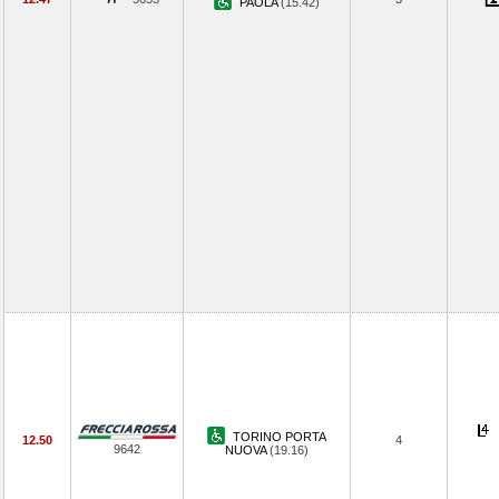
PAOLA
(15.42)
TORINO PORTA
12.50
4
9642
NUOVA
(19.16)