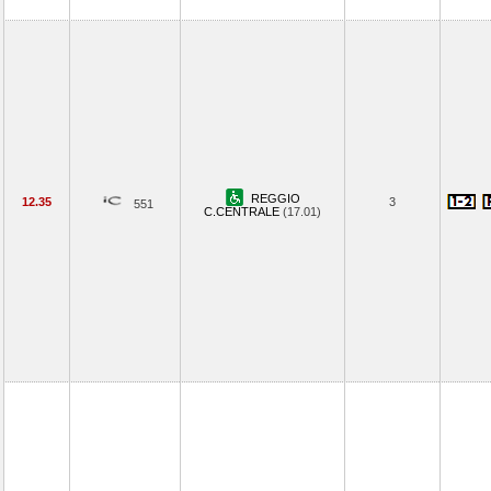
REGGIO
12.35
3
551
C.CENTRALE
(17.01)