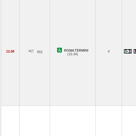
ROMA TERMINI
12.08
4
552
(15.34)