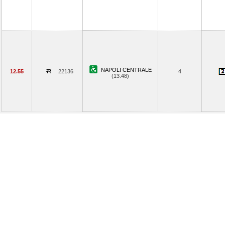
NAPOLI CENTRALE
12.55
22136
4
(13.48)