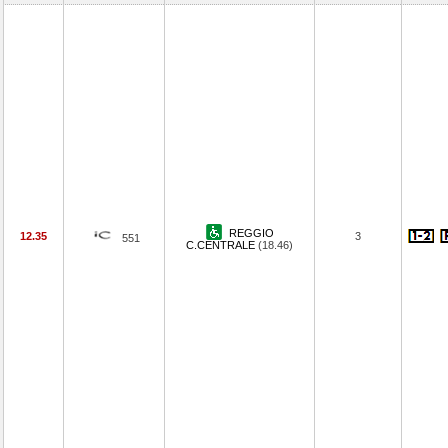
REGGIO
12.35
3
551
C.CENTRALE
(18.46)