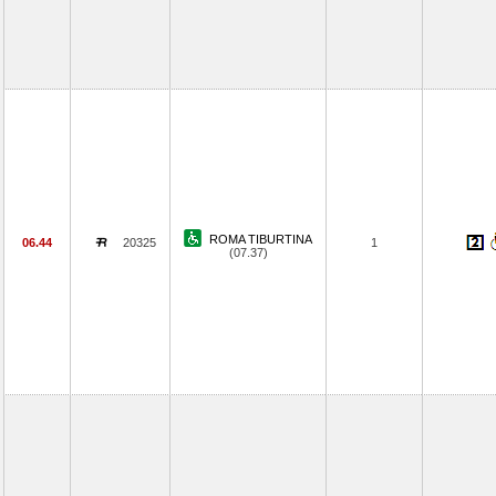
ROMA TIBURTINA
06.44
20325
1
(07.37)