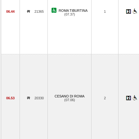
ROMA TIBURTINA
06.44
21365
1
(07.37)
CESANO DI ROMA
06.53
20330
2
(07.06)