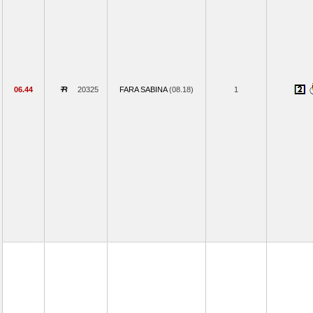
06.44
20325
FARA SABINA
(08.18)
1