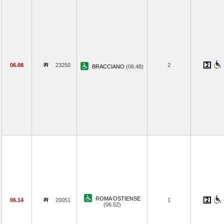
06.08
23250
2
BRACCIANO
(06.48)
ROMA OSTIENSE
06.14
20051
1
(06.52)