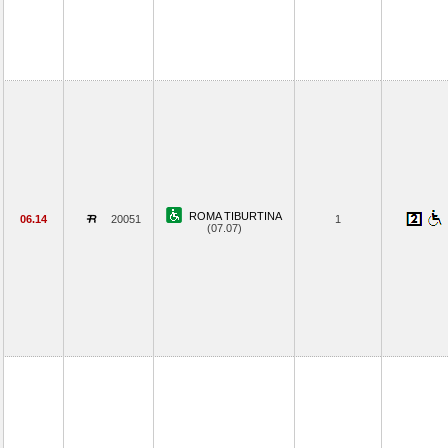
ROMA TIBURTINA
06.14
20051
1
(07.07)