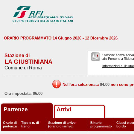
ORARIO PROGRAMMATO 14 Giugno 2026 - 12 Dicembre 2026
Stazione di
Stazione senza serviz
alle Persone a Ridotta 
LA GIUSTINIANA
Informazioni sulle staz
Comune di Roma
Nell'ora selezionata
04.00
non sono prev
Ora impostata: 06.00
Partenze
Arrivi
Orario di
Tipo e n. di
Stazione di arrivo
Binario
Classi e ser
partenza
treno
(orario di arrivo)
programmato
bordo