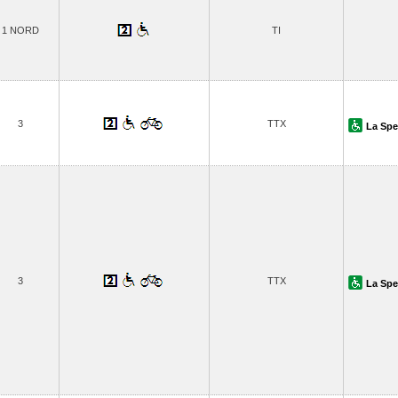
1 NORD
TI
3
TTX
La Spe
3
TTX
La Spe