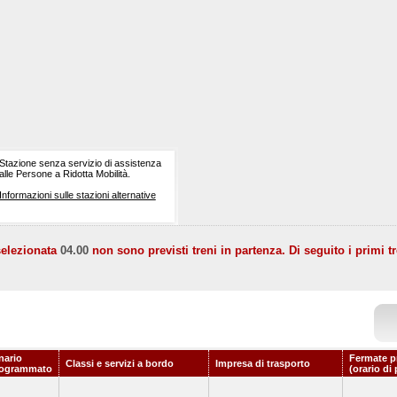
Stazione senza servizio di assistenza
alle Persone a Ridotta Mobilità.
Informazioni sulle stazioni alternative
selezionata
04.00
non sono previsti treni in partenza. Di seguito i primi tr
nario
Fermate p
Classi e servizi a bordo
Impresa di trasporto
rogrammato
(orario di