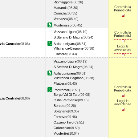
Riomaggiore
(08.26)
Controlla la
Manarola
(08.30)
Periodicità
Corniglia
(08.35)
Vernazza
(08.40)
Monterosso
(08.45)
Vezzano Ligure
(08.19)
Controlla la
Periodicità
S.Stefano Di Magra
(08.24)
zia Centrale
(08.06)
Aulla Lunigiana
(08.31)
Leggi le
Villafranca-Bagnone
(08.38)
avvertenze
Filattiera
(08.43)
Vezzano Ligure
(08.19)
S.Stefano Di Magra
(08.24)
Aulla Lunigiana
(08.31)
Villafranca-Bagnone
(08.38)
Filattiera
(08.43)
Controlla la
Pontremoli
(08.51)
Periodicità
Borgo Val Di Taro
(09.08)
zia Centrale
(08.06)
Ostia Parmense
(09.16)
Leggi le
avvertenze
Berceto
(09.28)
Solignano
(09.35)
Fornovo
(09.46)
Ozzano Taro
(09.51)
Collecchio
(09.59)
Vicofertile
(10.04)