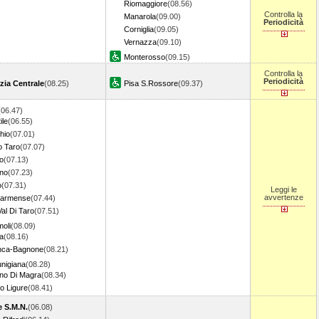
Riomaggiore
(08.56)
Controlla la
Manarola
(09.00)
Periodicità
Corniglia
(09.05)
Vernazza
(09.10)
Monterosso
(09.15)
Controlla la
Periodicità
zia Centrale
(08.25)
Pisa S.Rossore
(09.37)
(06.47)
ile
(06.55)
hio
(07.01)
 Taro
(07.07)
o
(07.13)
ano
(07.23)
o
(07.31)
Leggi le
avvertenze
Parmense
(07.44)
al Di Taro
(07.51)
oli
(08.09)
ra
(08.16)
anca-Bagnone
(08.21)
unigiana
(08.28)
ano Di Magra
(08.34)
o Ligure
(08.41)
e S.M.N.
(06.08)