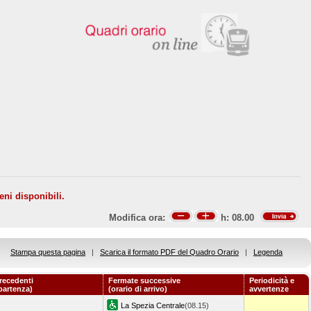
eni disponibili.
Modifica ora:
h:
08.00
Stampa questa pagina
|
Scarica il formato PDF del Quadro Orario
|
Legenda
recedenti
Fermate successive
Periodicità e
 partenza)
(orario di arrivo)
avvertenze
La Spezia Centrale
(08.15)