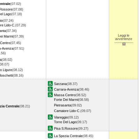
entrale
(07.02)
.Rossore
(07.08)
el Lago
(07.18)
io
(07.24)
re Lido-C.
(07.29)
anta
(07.34)
Leggi le
Dei Marmi
(07.39)
avvertenze
Centro
(07.45)
a-Avenza
(07.51)
.56)
a
(08.02)
08.07)
o Ligure
(08.12)
Boschetti
(08.16)
Sarzana
(08.37)
Carrara-Avenza
(08.46)
Massa Centro
(08.52)
Forte Dei Marmi
(08.58)
Pietrasanta
(09.02)
zia Centrale
(08.21)
Camaiore Lido-C.
(09.07)
Viareggio
(09.12)
Torre Del Lago
(09.17)
Pisa S.Rossore
(09.27)
La Spezia Centrale
(08.45)