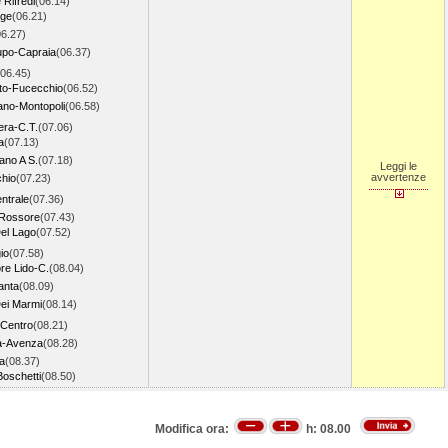
 Rifredi
(06.14)
gge
(06.21)
06.27)
upo-Capraia
(06.37)
(06.45)
ato-Fucecchio
(06.52)
no-Montopoli
(06.58)
era-C.T.
(07.06)
a
(07.13)
ano A S.
(07.18)
Leggi le
avvertenze
hio
(07.23)
ntrale
(07.36)
.Rossore
(07.43)
el Lago
(07.52)
io
(07.58)
re Lido-C.
(08.04)
anta
(08.09)
Dei Marmi
(08.14)
Centro
(08.21)
a-Avenza
(08.28)
a
(08.37)
Boschetti
(08.50)
Modifica ora:
h:
08.00