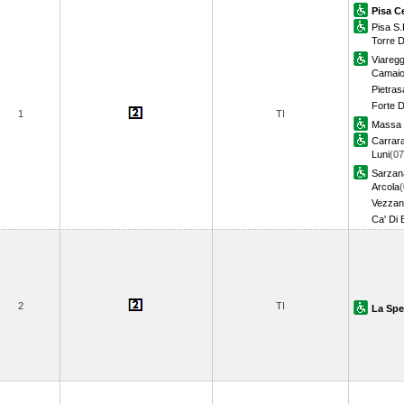
Pisa C
Pisa S
Torre D
Viaregg
Camaio
Pietras
Forte 
1
TI
Massa 
Carrar
Luni
(07
Sarzan
Arcola
(
Vezzan
Ca' Di 
2
TI
La Spe