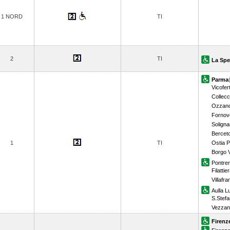
1 NORD
TI
2
TI
La Spe
Parma
Vicofert
Collecc
Ozzano
Fornov
Solign
Bercet
1
TI
Ostia 
Borgo V
Pontrem
Filattie
Villafr
Aulla L
S.Stef
Vezzan
Firenz