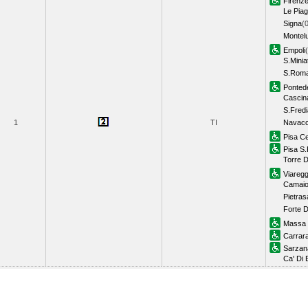
Firenze
Le Pia
Signa
(
Montel
Empoli
S.Mini
S.Roma
Ponted
Cascin
S.Fredi
1
TI
Navacc
Pisa Ce
Pisa S
Torre D
Viaregg
Camaio
Pietras
Forte 
Massa 
Carrar
Sarzan
Ca' Di 