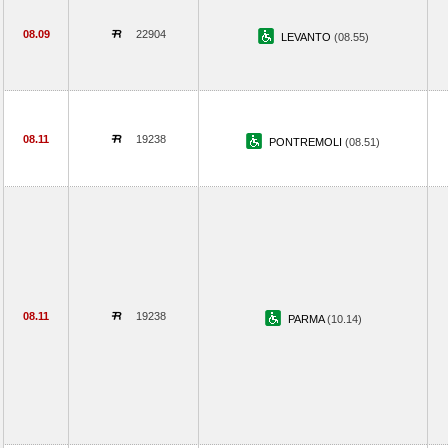
08.09
22904
LEVANTO
(08.55)
08.11
19238
PONTREMOLI
(08.51)
08.11
19238
PARMA
(10.14)