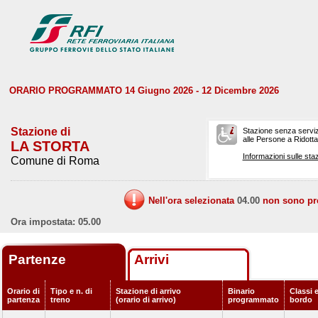
ORARIO PROGRAMMATO 14 Giugno 2026 - 12 Dicembre 2026
Stazione di
Stazione senza serviz
alle Persone a Ridotta 
LA STORTA
Informazioni sulle staz
Comune di Roma
Nell'ora selezionata
04.00
non sono prev
Ora impostata: 05.00
Partenze
Arrivi
Orario di
Tipo e n. di
Stazione di arrivo
Binario
Classi e
partenza
treno
(orario di arrivo)
programmato
bordo