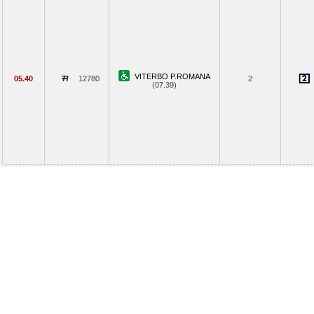
VITERBO P.ROMANA
05.40
12780
2
(07.39)