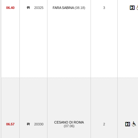
06.40
20325
FARA SABINA
(08.18)
3
CESANO DI ROMA
06.57
20330
2
(07.06)