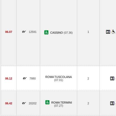
06.07
12591
1
CASSINO
(07.36)
ROMA TUSCOLANA
06.12
7880
2
(07.01)
ROMA TERMINI
06.42
20202
2
(07.27)