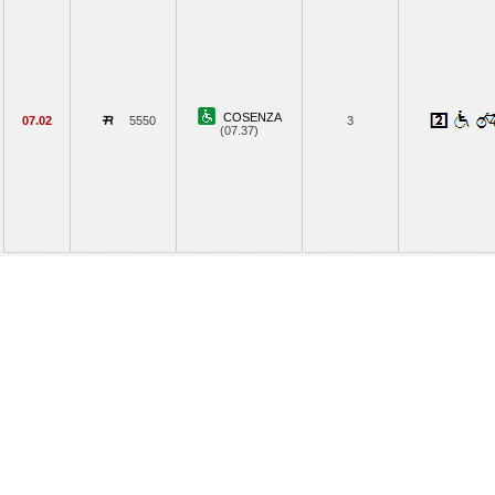
COSENZA
07.02
5550
3
(07.37)