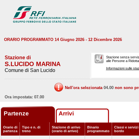
ORARIO PROGRAMMATO 14 Giugno 2026 - 12 Dicembre 2026
Stazione di
Stazione senza serviz
alle Persone a Ridotta 
S.LUCIDO MARINA
Informazioni sulle staz
Comune di San Lucido
Nell'ora selezionata
04.00
non sono prev
Ora impostata: 07.00
Partenze
Arrivi
Orario di
Tipo e n. di
Stazione di arrivo
Binario
Classi e servizi
partenza
treno
(orario di arrivo)
programmato
bordo