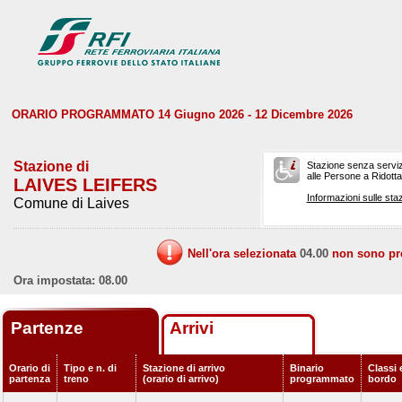
ORARIO PROGRAMMATO 14 Giugno 2026 - 12 Dicembre 2026
Stazione di
Stazione senza serviz
alle Persone a Ridotta 
LAIVES LEIFERS
Informazioni sulle staz
Comune di Laives
Nell'ora selezionata
04.00
non sono prev
Ora impostata: 08.00
Partenze
Arrivi
Orario di
Tipo e n. di
Stazione di arrivo
Binario
Classi 
partenza
treno
(orario di arrivo)
programmato
bordo