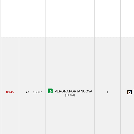
VERONA PORTA NUOVA
08.45
16667
1
(11.03)