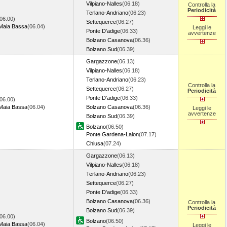
Vilpiano-Nalles
(06.18)
Controlla la
Periodicità
Terlano-Andriano
(06.23)
06.00)
Settequerce
(06.27)
Maia Bassa
(06.04)
Leggi le
Ponte D'adige
(06.33)
avvertenze
Bolzano Casanova
(06.36)
Bolzano Sud
(06.39)
Gargazzone
(06.13)
Vilpiano-Nalles
(06.18)
Terlano-Andriano
(06.23)
Controlla la
Settequerce
(06.27)
Periodicità
Ponte D'adige
(06.33)
06.00)
Maia Bassa
(06.04)
Bolzano Casanova
(06.36)
Leggi le
avvertenze
Bolzano Sud
(06.39)
Bolzano
(06.50)
Ponte Gardena-Laion
(07.17)
Chiusa
(07.24)
Gargazzone
(06.13)
Vilpiano-Nalles
(06.18)
Terlano-Andriano
(06.23)
Settequerce
(06.27)
Ponte D'adige
(06.33)
Bolzano Casanova
(06.36)
Controlla la
Periodicità
Bolzano Sud
(06.39)
06.00)
Bolzano
(06.50)
Maia Bassa
(06.04)
Leggi le