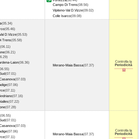
Fortezza
(08.44)
Campo Di Trens
(08.56)
Vipiteno-Val D.Vizze
(09.02)
Colle Isarco
(09.08)
o
(05.34)
rco
(05.46)
Val D.Vizze
(05.53)
i Trens
(05.58)
(06.11)
one
(06.21)
6.29)
Controlla la
rdena-Laion
(06.36)
Periodicità
Merano-Maia Bassa
(07.37)
06.55)
 Sud
(07.01)
 Casanova
(07.03)
adige
(07.06)
rce
(07.11)
Andriano
(07.16)
Nalles
(07.22)
one
(07.28)
(06.55)
 Sud
(07.01)
 Casanova
(07.03)
Controlla la
adige
(07.06)
Periodicità
Merano-Maia Bassa
(07.37)
rce
(07.11)