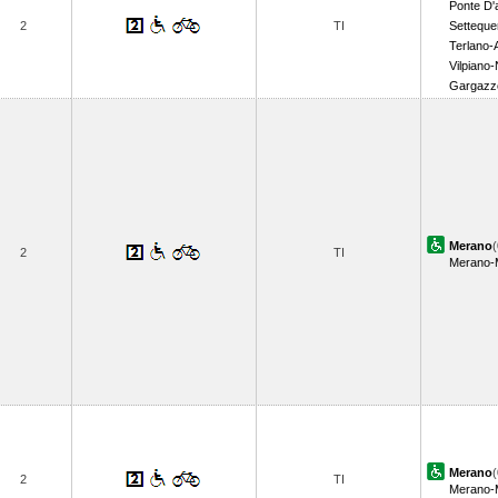
Ponte D'
2
TI
Setteque
Terlano-
Vilpiano-
Gargazz
Merano
(
2
TI
Merano-
Merano
(
2
TI
Merano-