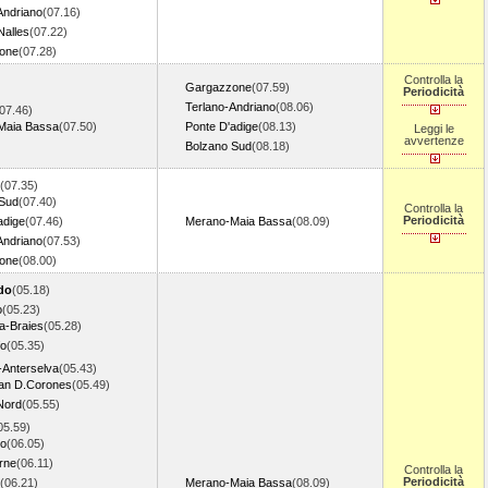
Andriano
(07.16)
Nalles
(07.22)
one
(07.28)
Controlla la
Gargazzone
(07.59)
Periodicità
Terlano-Andriano
(08.06)
07.46)
Maia Bassa
(07.50)
Ponte D'adige
(08.13)
Leggi le
avvertenze
Bolzano Sud
(08.18)
(07.35)
 Sud
(07.40)
Controlla la
Periodicità
adige
(07.46)
Merano-Maia Bassa
(08.09)
Andriano
(07.53)
one
(08.00)
do
(05.18)
o
(05.23)
sa-Braies
(05.28)
fo
(05.35)
-Anterselva
(05.43)
an D.Corones
(05.49)
Nord
(05.55)
05.59)
zo
(06.05)
rne
(06.11)
Controlla la
Periodicità
(06.21)
Merano-Maia Bassa
(08.09)