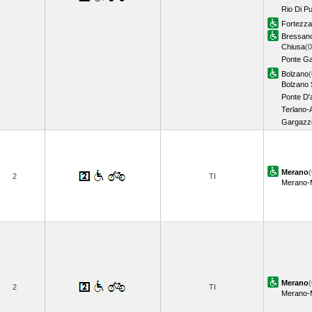
Rio Di Pu
Fortezza
Bressan
Chiusa
(0
Ponte Ga
Bolzano
(
Bolzano
Ponte D'
Terlano-
Gargazz
Merano
(
2
TI
Merano-
Merano
(
2
TI
Merano-