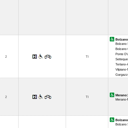
Bolzano
Bolzano
Bolzano
Ponte D'
2
TI
Setteque
Terlano-
Vilpiano-
Gargazz
Merano
(
2
TI
Merano-
Bolzano
Bolzano