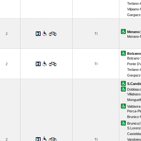
Terlano-
Vilpiano-
Gargazz
Merano
(
2
TI
Merano-
Bolzano
Bolzano
2
TI
Ponte D'
Terlano-
Gargazz
S.Candi
Dobbiac
Villabas
Monguel
Valdaora
Perca-Pl
Brunico 
Brunico
(
S.Loren
Castelda
2
TI
Vandoies