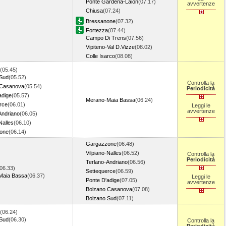
Ponte Gardena-Laion
(07.17)
avvertenze
Chiusa
(07.24)
Bressanone
(07.32)
Fortezza
(07.44)
Campo Di Trens
(07.56)
Vipiteno-Val D.Vizze
(08.02)
Colle Isarco
(08.08)
(05.45)
 Sud
(05.52)
Controlla la
 Casanova
(05.54)
Periodicità
adige
(05.57)
Merano-Maia Bassa
(06.24)
rce
(06.01)
Leggi le
avvertenze
Andriano
(06.05)
Nalles
(06.10)
one
(06.14)
Gargazzone
(06.48)
Vilpiano-Nalles
(06.52)
Controlla la
Periodicità
Terlano-Andriano
(06.56)
06.33)
Settequerce
(06.59)
Maia Bassa
(06.37)
Leggi le
Ponte D'adige
(07.05)
avvertenze
Bolzano Casanova
(07.08)
Bolzano Sud
(07.11)
(06.24)
 Sud
(06.30)
Controlla la