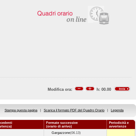
Modifica ora:
h:
00.00
Stampa questa pagina
|
Scarica il formato PDF del Quadro Orario
|
Legenda
ecedenti
Fermate successive
Periodicità e
artenza)
(orario di arrivo)
avvertenze
Gargazzone
(06.13)