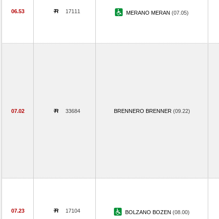
06.53
17111
MERANO MERAN
(07.05)
07.02
33684
BRENNERO BRENNER
(09.22)
07.23
17104
BOLZANO BOZEN
(08.00)