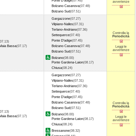
Ponte D'adige
(07.45)
avvertenze
Bolzano Casanova
(07.48)
Bolzano Sud
(07.51)
Gargazzone
(07.27)
Vilpiano-Nalles
(07.31)
Terlano-Andriano
(07.36)
Controlla la
Settequerce
(07.40)
Periodicità
Ponte D'adige
(07.45)
07.13)
Maia Bassa
(07.17)
Bolzano Casanova
(07.48)
Leggi le
avvertenze
Bolzano Sud
(07.51)
Bolzano
(08.00)
Ponte Gardena-Laion
(08.17)
Chiusa
(08.24)
Gargazzone
(07.27)
Vilpiano-Nalles
(07.31)
Terlano-Andriano
(07.36)
Settequerce
(07.40)
Ponte D'adige
(07.45)
Bolzano Casanova
(07.48)
Controlla la
Periodicità
Bolzano Sud
(07.51)
07.13)
Bolzano
(08.00)
Maia Bassa
(07.17)
Leggi le
Ponte Gardena-Laion
(08.17)
avvertenze
Chiusa
(08.24)
Bressanone
(08.32)