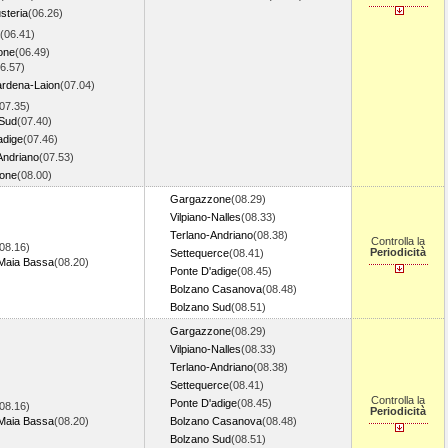
steria
(06.26)
(06.41)
one
(06.49)
6.57)
rdena-Laion
(07.04)
07.35)
 Sud
(07.40)
adige
(07.46)
Andriano
(07.53)
one
(08.00)
Gargazzone
(08.29)
Vilpiano-Nalles
(08.33)
Terlano-Andriano
(08.38)
Controlla la
08.16)
Periodicità
Settequerce
(08.41)
Maia Bassa
(08.20)
Ponte D'adige
(08.45)
Bolzano Casanova
(08.48)
Bolzano Sud
(08.51)
Gargazzone
(08.29)
Vilpiano-Nalles
(08.33)
Terlano-Andriano
(08.38)
Settequerce
(08.41)
Controlla la
Ponte D'adige
(08.45)
08.16)
Periodicità
Maia Bassa
(08.20)
Bolzano Casanova
(08.48)
Bolzano Sud
(08.51)