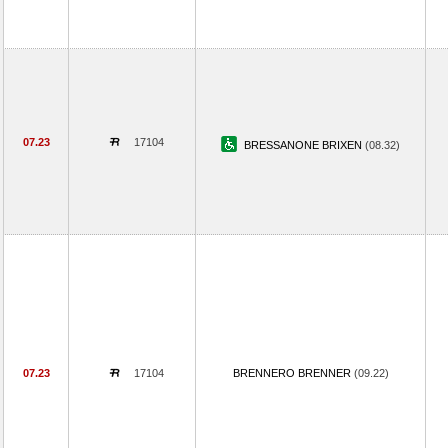
07.23
17104
BRESSANONE BRIXEN
(08.32)
07.23
17104
BRENNERO BRENNER
(09.22)