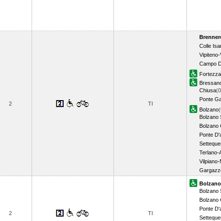
Brenner
Colle Isa
Vipiteno-
Campo D
Fortezza
Bressan
Chiusa
(0
Ponte Ga
2
TI
Bolzano
(
Bolzano
Bolzano
Ponte D'
Setteque
Terlano-
Vilpiano-
Gargazz
Bolzano
Bolzano
Bolzano
Ponte D'
2
TI
Setteque