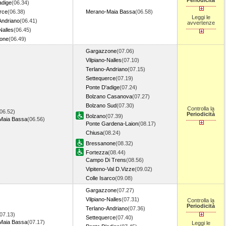
Periodicità
adige
(06.34)
rce
(06.38)
Merano-Maia Bassa
(06.58)
Leggi le
Andriano
(06.41)
avvertenze
Nalles
(06.45)
one
(06.49)
Gargazzone
(07.06)
Vilpiano-Nalles
(07.10)
Terlano-Andriano
(07.15)
Settequerce
(07.19)
Ponte D'adige
(07.24)
Bolzano Casanova
(07.27)
Bolzano Sud
(07.30)
Controlla la
06.52)
Periodicità
Bolzano
(07.39)
Maia Bassa
(06.56)
Ponte Gardena-Laion
(08.17)
Chiusa
(08.24)
Bressanone
(08.32)
Fortezza
(08.44)
Campo Di Trens
(08.56)
Vipiteno-Val D.Vizze
(09.02)
Colle Isarco
(09.08)
Gargazzone
(07.27)
Vilpiano-Nalles
(07.31)
Controlla la
Periodicità
Terlano-Andriano
(07.36)
07.13)
Settequerce
(07.40)
Maia Bassa
(07.17)
Leggi le