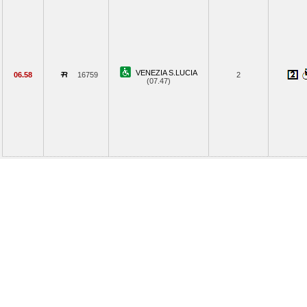
VENEZIA S.LUCIA
06.58
16759
2
(07.47)