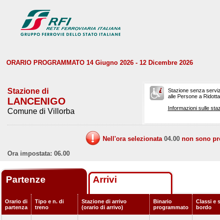
ORARIO PROGRAMMATO 14 Giugno 2026 - 12 Dicembre 2026
Stazione di
Stazione senza serviz
alle Persone a Ridotta 
LANCENIGO
Informazioni sulle staz
Comune di Villorba
Nell'ora selezionata
04.00
non sono prev
Ora impostata: 06.00
Partenze
Arrivi
Orario di
Tipo e n. di
Stazione di arrivo
Binario
Classi e s
partenza
treno
(orario di arrivo)
programmato
bordo