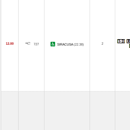
12.00
2
727
SIRACUSA
(22.38)