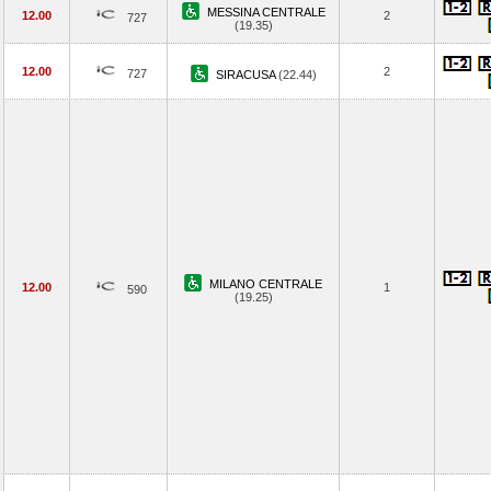
MESSINA CENTRALE
12.00
2
727
(19.35)
12.00
2
727
SIRACUSA
(22.44)
MILANO CENTRALE
12.00
1
590
(19.25)