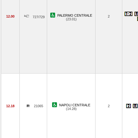
PALERMO CENTRALE
12.00
2
727/729
(23.01)
NAPOLI CENTRALE
12.18
21065
2
(14.28)