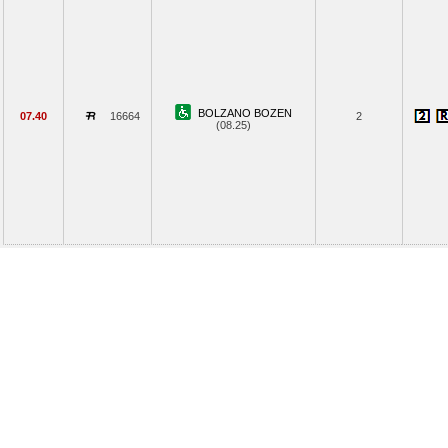
BOLZANO BOZEN
07.40
16664
2
(08.25)