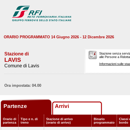
ORARIO PROGRAMMATO 14 Giugno 2026 - 12 Dicembre 2026
Stazione di
Stazione senza serviz
alle Persone a Ridotta 
LAVIS
Informazioni sulle staz
Comune di Lavis
Ora impostata: 04.00
Partenze
Arrivi
Orario di
Tipo e n. di
Stazione di arrivo
Binario
Classi 
partenza
treno
(orario di arrivo)
programmato
bordo