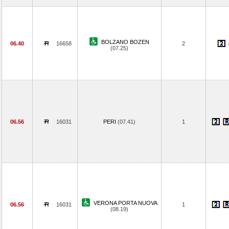
BOLZANO BOZEN
06.40
16658
2
(07.25)
06.56
16031
PERI
(07.41)
1
VERONA PORTA NUOVA
06.56
16031
1
(08.19)