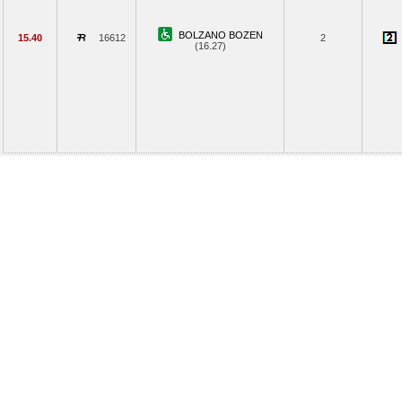
BOLZANO BOZEN
15.40
16612
2
(16.27)