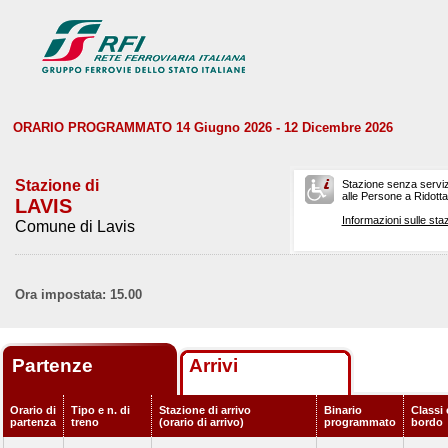
ORARIO PROGRAMMATO 14 Giugno 2026 - 12 Dicembre 2026
Stazione di
Stazione senza serviz
alle Persone a Ridotta 
LAVIS
Informazioni sulle staz
Comune di Lavis
Ora impostata: 15.00
Partenze
Arrivi
Orario di
Tipo e n. di
Stazione di arrivo
Binario
Classi 
partenza
treno
(orario di arrivo)
programmato
bordo