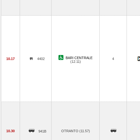
BARI CENTRALE
10.17
4402
4
(12.11)
10.30
OTRANTO (11.57)
941B