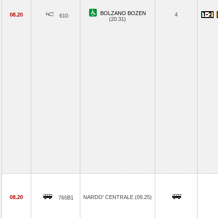
BOLZANO BOZEN
08.20
4
610
(20.31)
08.20
NARDO' CENTRALE (09.25)
765B1