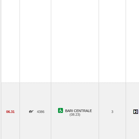
BARI CENTRALE
06.31
4386
3
(08.23)