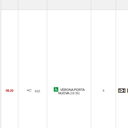
VERONA PORTA
08.20
4
610
NUOVA
(18.35)