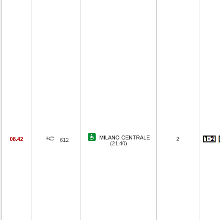
MILANO CENTRALE
08.42
2
612
(21.40)