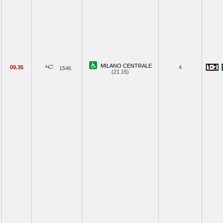
MILANO CENTRALE
09.35
4
1546
(21.15)