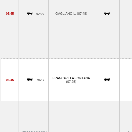
05.45
GAGLIANO L. (07.48)
925B
FRANCAVILLA FONTANA
05.45
702B
(07.25)