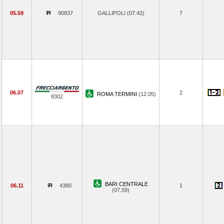
05.59
90837
GALLIPOLI (07.42)
7
06.07
2
ROMA TERMINI
(12.05)
8302
BARI CENTRALE
06.11
4380
1
(07.59)