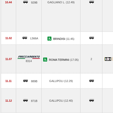
10.44
GAGLIANO L. (12.49)
929B
11.02
L566A
BRINDISI
(11.45)
11.07
2
ROMA TERMINI
(17.05)
8314
11.11
GALLIPOLI (12.29)
889B
11.12
GALLIPOLI (12.40)
871B