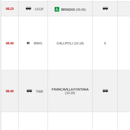
08.23
L612F
BRINDISI
(09.06)
08.40
90841
GALLIPOLI (10.18)
6
FRANCAVILLA FONTANA
08.40
706B
(10.20)