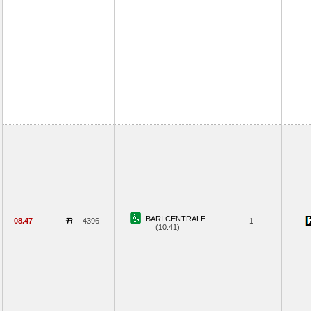
BARI CENTRALE
08.47
4396
1
(10.41)