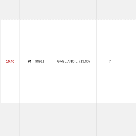
10.40
90911
GAGLIANO L. (13.03)
7