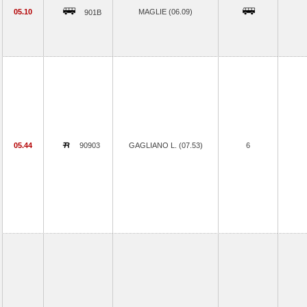
05.10
MAGLIE (06.09)
901B
05.44
90903
GAGLIANO L. (07.53)
6