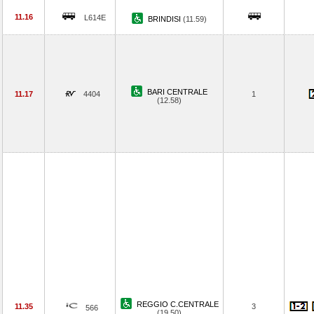
11.16
L614E
BRINDISI
(11.59)
BARI CENTRALE
11.17
4404
1
(12.58)
REGGIO C.CENTRALE
11.35
3
566
(19.50)