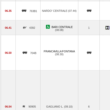
06.35
NARDO' CENTRALE (07.44)
763B1
BARI CENTRALE
06.41
4392
1
(08.08)
FRANCAVILLA FONTANA
06.50
704B
(08.30)
06.54
90905
GAGLIANO L. (09.10)
6