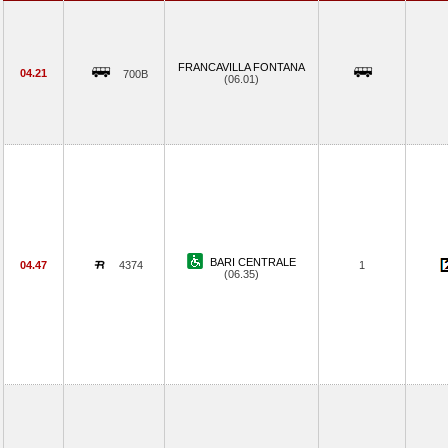
FRANCAVILLA FONTANA
04.21
700B
(06.01)
BARI CENTRALE
04.47
4374
1
(06.35)