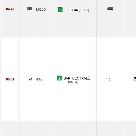
04.47
L610D
FOGGIA
(10.55)
BARI CENTRALE
05.01
4376
1
(06.54)