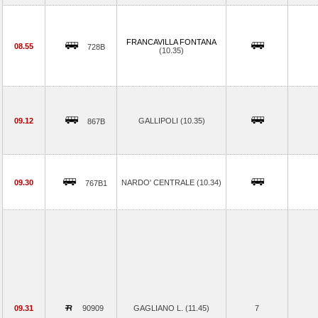
FRANCAVILLA FONTANA
08.55
728B
(10.35)
09.12
GALLIPOLI (10.35)
867B
09.30
NARDO' CENTRALE (10.34)
767B1
09.31
90909
GAGLIANO L. (11.45)
7