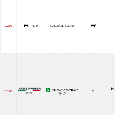
10.00
GALLIPOLI (11.45)
869B
MILANO CENTRALE
10.06
2
8824
(19.10)