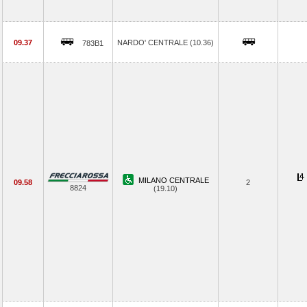
09.37
NARDO' CENTRALE (10.36)
783B1
MILANO CENTRALE
09.58
2
8824
(19.10)