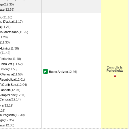
ago
(12.35)
ate
(12.38)
io
(11.10)
o D'adda
(11.17)
a
(11.21)
lo Martesana
(11.25)
11.29)
(11.33)
o-Limito
(11.38)
e
(11.42)
Forlanini
(11.48)
orta Vitt.
(11.52)
Controlla la
 Dateo
(11.55)
Periodicità
Busto Arsizio
(12.46)
P.Venezia
(11.58)
 Repubblica
(12.01)
P.Garib.Sott.
(12.04)
Lancetti
(12.07)
Villapizzone
(12.11)
 Certosa
(12.14)
era
(12.19)
.26)
o-Pogliano
(12.30)
ago
(12.35)
ate
(12.38)