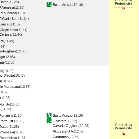
Controlla la
 Dateo
(11.25)
Periodicità
Busto Arsizio
(12.16)
P.Venezia
(11.28)
 Repubblica
(11.31)
P.Garib.Sott.
(11.34)
Lancetti
(11.37)
Villapizzone
(11.41)
 Certosa
(11.44)
era
(11.49)
.56)
o-Pogliano
(12.00)
ago
(12.05)
ate
(12.08)
io
(10.40)
o D'adda
(10.47)
a
(10.51)
lo Martesana
(10.55)
10.59)
(11.03)
o-Limito
(11.08)
e
(11.12)
Forlanini
(11.18)
Busto Arsizio
(12.16)
orta Vitt.
(11.22)
Gallarate
(12.22)
Controlla la
Cavaria-Oggiona
(12.28)
 Dateo
(11.25)
Periodicità
Albizzate-S.A.
(12.32)
P.Venezia
(11.28)
Castronno
(12.36)
 Repubblica
(11.31)