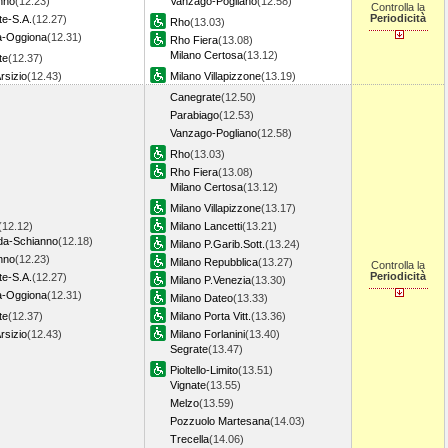
nno
(12.23)
Vanzago-Pogliano
(12.58)
Controlla la
Periodicità
te-S.A.
(12.27)
Rho
(13.03)
a-Oggiona
(12.31)
Rho Fiera
(13.08)
Milano Certosa
(13.12)
te
(12.37)
rsizio
(12.43)
Milano Villapizzone
(13.19)
Canegrate
(12.50)
Parabiago
(12.53)
Vanzago-Pogliano
(12.58)
Rho
(13.03)
Rho Fiera
(13.08)
Milano Certosa
(13.12)
Milano Villapizzone
(13.17)
(12.12)
Milano Lancetti
(13.21)
a-Schianno
(12.18)
Milano P.Garib.Sott.
(13.24)
nno
(12.23)
Milano Repubblica
(13.27)
Controlla la
Periodicità
te-S.A.
(12.27)
Milano P.Venezia
(13.30)
a-Oggiona
(12.31)
Milano Dateo
(13.33)
te
(12.37)
Milano Porta Vitt.
(13.36)
rsizio
(12.43)
Milano Forlanini
(13.40)
Segrate
(13.47)
Pioltello-Limito
(13.51)
Vignate
(13.55)
Melzo
(13.59)
Pozzuolo Martesana
(14.03)
Trecella
(14.06)