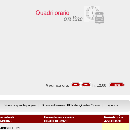
Modifica ora:
h:
12.00
Stampa questa pagina
|
Scarica il formato PDF del Quadro Orario
|
Legenda
recedenti
Fermate successive
Periodicità e
 partenza)
(orario di arrivo)
avvertenze
Ceresio
(11.16)