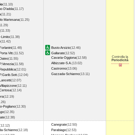
io
(11.10)
o D'adda
(11.17)
a
(11.21)
lo Martesana
(11.25)
11.29)
(11.33)
o-Limito
(11.38)
e
(11.42)
Forlanini
(11.48)
Busto Arsizio
(12.46)
orta Vitt.
(11.52)
Gallarate
(12.52)
Controlla la
Cavaria-Oggiona
(12.58)
 Dateo
(11.55)
Periodicità
Albizzate-S.A.
(13.02)
P.Venezia
(11.58)
Castronno
(13.06)
 Repubblica
(12.01)
Gazzada-Schianno
(13.11)
P.Garib.Sott.
(12.04)
Lancetti
(12.07)
Villapizzone
(12.11)
 Certosa
(12.14)
era
(12.19)
.26)
o-Pogliano
(12.30)
ago
(12.35)
ate
(12.38)
Canegrate
(12.50)
(12.12)
a-Schianno
(12.18)
Parabiago
(12.53)