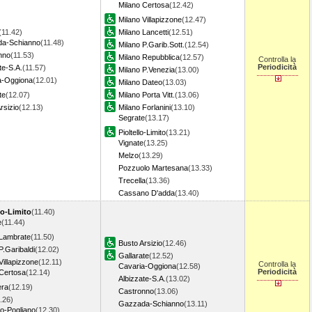
Milano Certosa
(12.42)
Milano Villapizzone
(12.47)
(11.42)
Milano Lancetti
(12.51)
a-Schianno
(11.48)
Milano P.Garib.Sott.
(12.54)
nno
(11.53)
Milano Repubblica
(12.57)
Controlla la
Periodicità
te-S.A.
(11.57)
Milano P.Venezia
(13.00)
a-Oggiona
(12.01)
Milano Dateo
(13.03)
te
(12.07)
Milano Porta Vitt.
(13.06)
rsizio
(12.13)
Milano Forlanini
(13.10)
Segrate
(13.17)
Pioltello-Limito
(13.21)
Vignate
(13.25)
Melzo
(13.29)
Pozzuolo Martesana
(13.33)
Trecella
(13.36)
Cassano D'adda
(13.40)
lo-Limito
(11.40)
e
(11.44)
 Lambrate
(11.50)
Busto Arsizio
(12.46)
P.Garibaldi
(12.02)
Gallarate
(12.52)
Villapizzone
(12.11)
Controlla la
Cavaria-Oggiona
(12.58)
Periodicità
 Certosa
(12.14)
Albizzate-S.A.
(13.02)
era
(12.19)
Castronno
(13.06)
.26)
Gazzada-Schianno
(13.11)
o-Pogliano
(12.30)