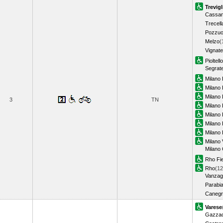
Trevigl
Cassan
Trecell
Pozzuo
Melzo
(
Vignate
Pioltell
Segrat
Milano 
Milano P
Milano
3
TN
Milano 
Milano
Milano 
Milano 
Milano 
Milano
Rho Fi
Rho
(12
Vanzag
Parabi
Canegr
Varese
Gazzad