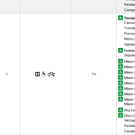
Parabi
Canegr
Trevigl
Cassan
Trecell
Pozzuo
Melzo
(
Vignate
Pioltell
Segrat
Milano 
Milano P
Milano
3
TN
Milano 
Milano
Milano 
Milano 
Milano 
Milano
Rho Fi
Rho
(12
Vanzag
Parabi
Canegr