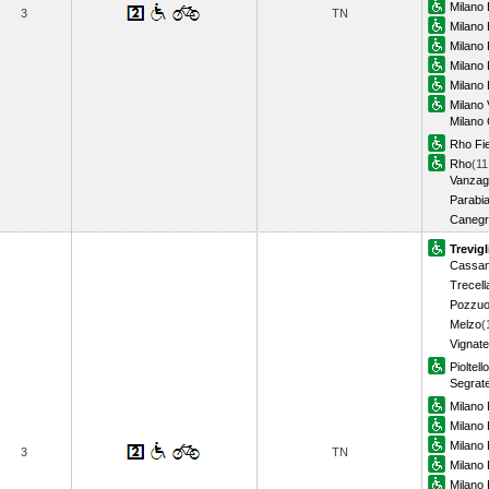
Milano
3
TN
Milano 
Milano
Milano 
Milano 
Milano 
Milano
Rho Fi
Rho
(11
Vanzag
Parabi
Canegr
Trevigl
Cassan
Trecell
Pozzuo
Melzo
(
Vignate
Pioltell
Segrat
Milano 
Milano P
Milano
3
TN
Milano 
Milano