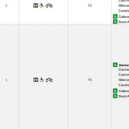
Castro
1
TN
Albizza
Cavari
Gallara
Busto A
Varese
Gazzad
Castro
1
TN
Albizza
Cavari
Gallara
Busto A