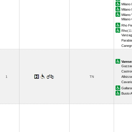
Milano 
Milano 
Milano 
Milano
Rho Fi
Rho
(11
Vanzag
Parabi
Canegr
Varese
Gazzad
Castro
1
TN
Albizza
Cavari
Gallara
Busto A