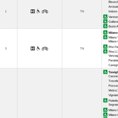
Bisusch
Arcisat
1
TN
Induno
Varese
Gallara
Busto A
Milano
Milano 
Milano
Rho Fi
3
TN
Rho
(11
Vanzag
Parabi
Canegr
Trevigl
Cassan
Trecell
Pozzuo
Melzo
(
Vignate
Pioltell
Segrat
Milano 
Milano P