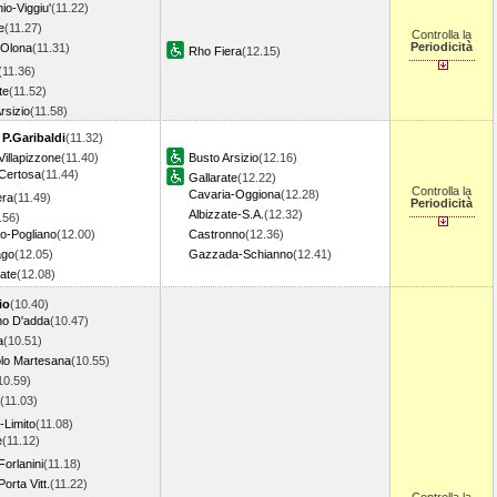
io-Viggiu'
(11.22)
e
(11.27)
Controlla la
Periodicità
 Olona
(11.31)
Rho Fiera
(12.15)
(11.36)
te
(11.52)
rsizio
(11.58)
 P.Garibaldi
(11.32)
Villapizzone
(11.40)
Busto Arsizio
(12.16)
 Certosa
(11.44)
Gallarate
(12.22)
Controlla la
Cavaria-Oggiona
(12.28)
era
(11.49)
Periodicità
Albizzate-S.A.
(12.32)
.56)
o-Pogliano
(12.00)
Castronno
(12.36)
ago
(12.05)
Gazzada-Schianno
(12.41)
ate
(12.08)
io
(10.40)
o D'adda
(10.47)
a
(10.51)
lo Martesana
(10.55)
10.59)
(11.03)
o-Limito
(11.08)
e
(11.12)
Forlanini
(11.18)
orta Vitt.
(11.22)