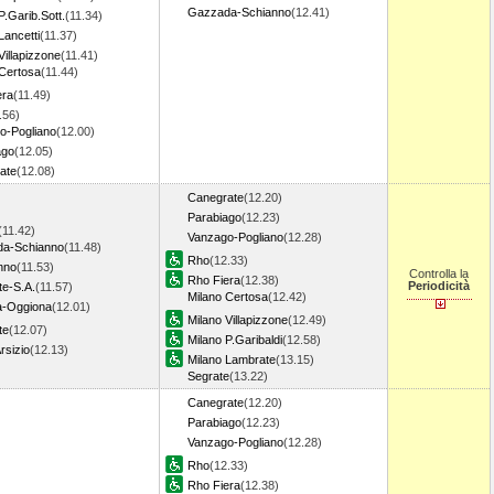
Gazzada-Schianno
(12.41)
P.Garib.Sott.
(11.34)
Lancetti
(11.37)
Villapizzone
(11.41)
 Certosa
(11.44)
era
(11.49)
.56)
o-Pogliano
(12.00)
ago
(12.05)
ate
(12.08)
Canegrate
(12.20)
Parabiago
(12.23)
(11.42)
Vanzago-Pogliano
(12.28)
a-Schianno
(11.48)
Rho
(12.33)
nno
(11.53)
Controlla la
Rho Fiera
(12.38)
Periodicità
te-S.A.
(11.57)
Milano Certosa
(12.42)
a-Oggiona
(12.01)
Milano Villapizzone
(12.49)
te
(12.07)
Milano P.Garibaldi
(12.58)
rsizio
(12.13)
Milano Lambrate
(13.15)
Segrate
(13.22)
Canegrate
(12.20)
Parabiago
(12.23)
Vanzago-Pogliano
(12.28)
Rho
(12.33)
Rho Fiera
(12.38)