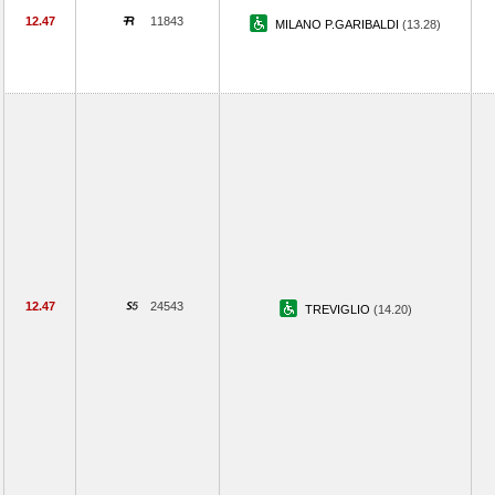
12.47
11843
MILANO P.GARIBALDI
(13.28)
12.47
24543
TREVIGLIO
(14.20)