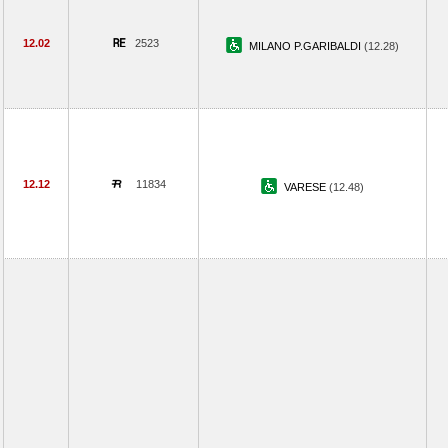
12.02
2523
MILANO P.GARIBALDI
(12.28)
12.12
11834
VARESE
(12.48)