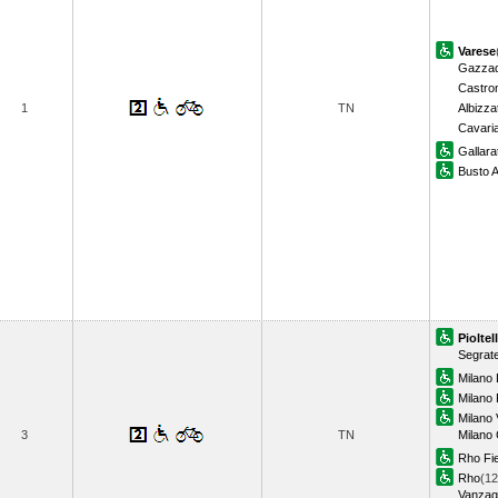
Varese
Gazzad
Castro
1
TN
Albizza
Cavari
Gallara
Busto A
Pioltel
Segrat
Milano
Milano 
Milano 
3
TN
Milano
Rho Fi
Rho
(12
Vanzag