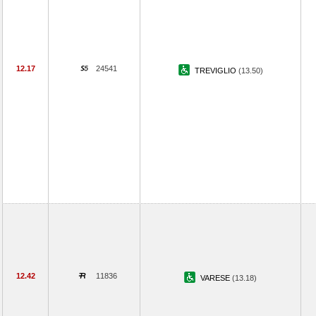
12.17
24541
TREVIGLIO
(13.50)
12.42
11836
VARESE
(13.18)