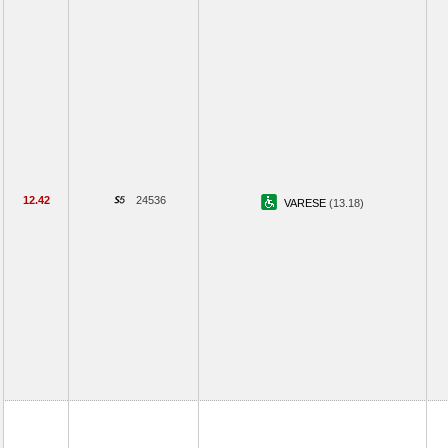
12.42
24536
VARESE
(13.18)