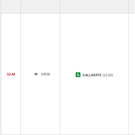
12.42
24536
GALLARATE
(12.52)