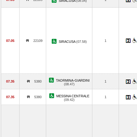
SIRACUSA
(08.04)
07.05
22109
1
SIRACUSA
(07.58)
TAORMINA-GIARDINI
07.35
5380
1
(08.47)
MESSINA CENTRALE
07.35
5380
1
(09.42)