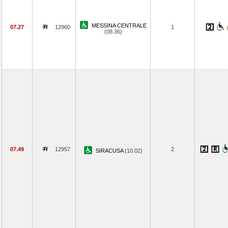
MESSINA CENTRALE
07.27
12960
1
(08.36)
07.49
12957
2
SIRACUSA
(10.02)