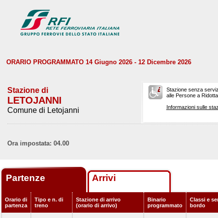
ORARIO PROGRAMMATO 14 Giugno 2026 - 12 Dicembre 2026
Stazione di
Stazione senza serviz
alle Persone a Ridotta 
LETOJANNI
Informazioni sulle staz
Comune di Letojanni
Ora impostata: 04.00
Partenze
Arrivi
Orario di
Tipo e n. di
Stazione di arrivo
Binario
Classi e ser
partenza
treno
(orario di arrivo)
programmato
bordo